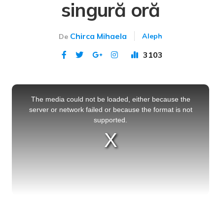
singură oră
Chirca Mihaela
Aleph
De
3103
Publicat 7 sep 2023
This
is
a
The media could not be loaded, either because the
modal
window.
server or network failed or because the format is not
supported.