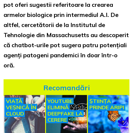
pot oferi sugestii referitoare la crearea
armelor biologice prin intermediul A.I. De
altfel, cercetătorii de la Institutul de
Tehnologie din Massachusetts au descoperit
că chatbot-urile pot sugera patru potențiali
agenți patogeni pandemici în doar într-o
oră.
Recomandări
VIAȚĂ
YOUTUBE
ȘTIINȚA
VEȘNICĂ ÎN
ELIMINĂ
PRINDE ARIPI
CLOUD
DEEPFAKE LA
CERERE