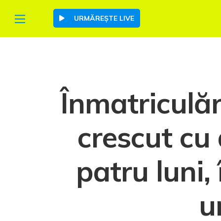
URMĂREȘTE LIVE
Înmatriculăr
crescut cu
patru luni,
u