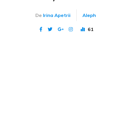
De
Irina Apetrii
Aleph
61
Publicat 9 iun 2020