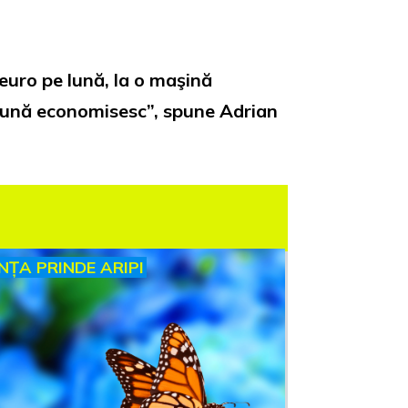
uro pe lună, la o maşină
 lună economisesc”, spune Adrian
INȚA PRINDE ARIPI