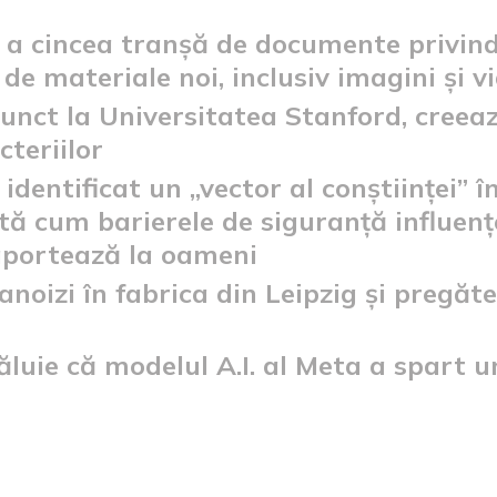
 a cincea tranșă de documente privind
de materiale noi, inclusiv imagini și v
unct la Universitatea Stanford, creează
teriilor
identificat un „vector al conștiinței” 
ată cum barierele de siguranță influențe
raportează la oameni
izi în fabrica din Leipzig și pregăte
uie că modelul A.I. al Meta a spart un