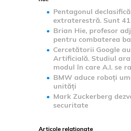
Pentagonul declasifică
extraterestră. Sunt 41 
Brian Hie, profesor adj
pentru combaterea bac
Cercetătorii Google au 
Artificială. Studiul ar
modul în care A.I. se 
BMW aduce roboți umano
unități
Mark Zuckerberg dezvăl
securitate
Articole relaționate