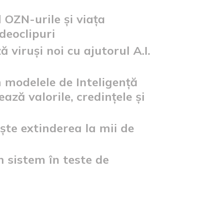
 OZN-urile și viața
ideoclipuri
 viruși noi cu ajutorul A.I.
în modelele de Inteligență
ază valorile, credințele și
ște extinderea la mii de
 sistem în teste de