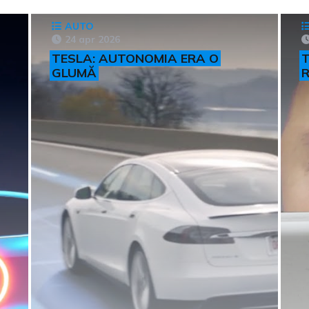
AUTO
24 apr 2026
TESLA: AUTONOMIA ERA O
T
GLUMĂ
R