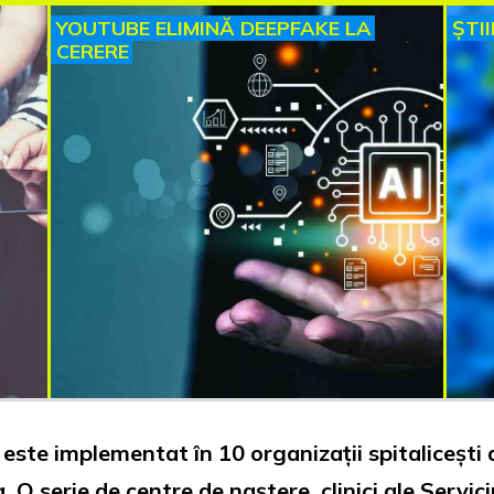
YOUTUBE ELIMINĂ DEEPFAKE LA
ȘTI
CERERE
 este implementat în 10 organizații spitalicești
 O serie de centre de naștere, clinici ale Servici