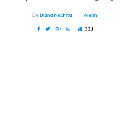
De
Diana Nechita
Aleph
321
Publicat 14 mai 2023