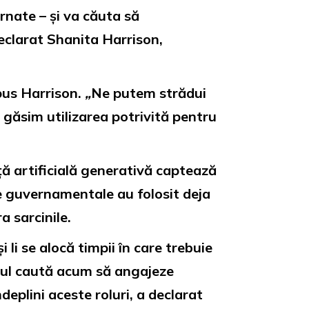
rnate – și va căuta să
eclarat Shanita Harrison,
spus Harrison.
„
Ne putem strădui
 găsim utilizarea potrivită pentru
ă artificială generativă captează
le guvernamentale au folosit deja
a sarcinile.
i li se alocă timpii în care trebuie
atul caută acum să angajeze
deplini aceste roluri, a declarat