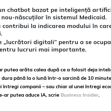
n chatbot bazat pe inteligență artific
a nou-născuților în sistemul Medicaid.
 contribui la indicarea modului în car
.
de
„
lucrători digitali” pentru a se ocupa
entru lucruri mai importante.
 putea arăta calea după ce a folosit deja inteli
 dura până la o lună într-o sarcină de 10 minute
nei întregi companii – sau chiar al unei întregi e
le-ar putea aduce IA, scrie
Business Insider
.