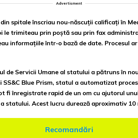
Advertisment
din spitale înscriau nou-născuții calificați în Me
oi le trimiteau prin poștă sau prin fax administr
ceau informațiile într-o bază de date. Procesul a
de Servicii Umane al statului a pătruns în noua 
i SS&C Blue Prism, statul a automatizat procesu
pot fi înregistrate rapid de un om cu ajutorul un
a statului. Acest lucru durează aproximativ 10
Recomandări