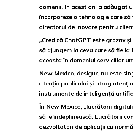
domenii. În acest an, a adăugat u
încorporeze o tehnologie care să
directorul de inovare pentru clien
„
Cred că ChatGPT este grozav și îț
să ajungem la ceva care să fie la
aceasta în domeniul serviciilor u
New Mexico, desigur, nu este sing
atenția publicului și atrag atenț
instrumente de inteligență artific
În New Mexico,
„
lucrătorii digita
să le îndeplinească. Lucrătorii c
dezvoltatori de aplicații cu normă