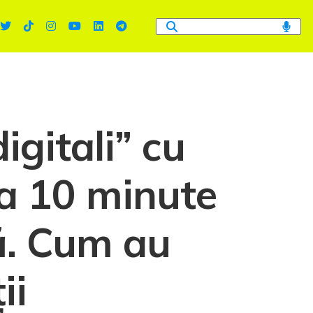
igitali” cu
 la 10 minute
nă. Cum au
ii