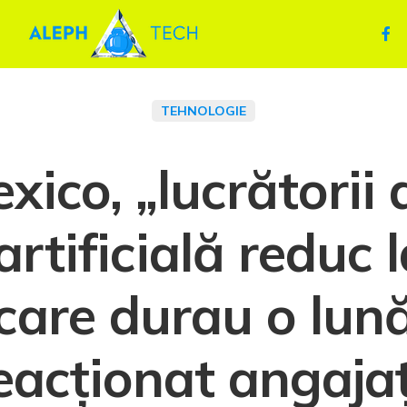
TEHNOLOGIE
ico, „lucrătorii d
artificială reduc
 care durau o lu
eacționat angajaț