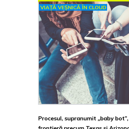
VIAȚĂ VEȘNICĂ ÎN CLOUD
Procesul, supranumit
„
baby bot”,
frontieră precum Texas și Arizona.