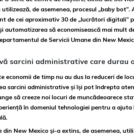
n utilizează, de asemenea, procesul
„
baby bot”. 
zent de cei aproximativ 30 de
„
lucrători digitali” 
i și automatizarea să economisească mai mult d
Departamentul de Servicii Umane din New Mexico
olvă sarcini administrative care durau o
e economii de timp nu au dus la reduceri de loc
a sarcini administrative și își pot îndrepta aten
ajunge să creeze noi locuri de muncădeoarece st
 experiență în domeniul tehnologiei pentru a aju
lă.
din New Mexico și-a extins, de asemenea, utiliz