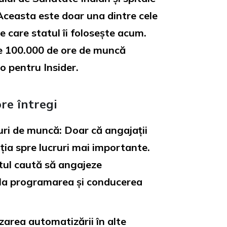
Aceasta este doar una dintre cele
pe care statul îi folosește acum.
e 100.000 de ore de muncă
 pentru Insider.
re întregi
uri de muncă: Doar că angajații
ția spre lucruri mai importante.
atul caută să angajeze
ta la programarea și conducerea
area automatizării în alte