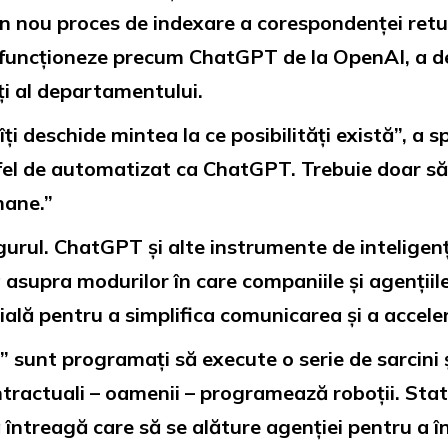
n nou proces de indexare a corespondenței retu
 funcționeze precum ChatGPT de la OpenAI, a d
ți al departamentului.
i deschide mintea la ce posibilități există”, a 
 fel de automatizat ca ChatGPT. Trebuie doar să
mane.”
urul. ChatGPT și alte instrumente de inteligenț
ia asupra modurilor în care companiile și agenții
ială pentru a simplifica comunicarea și a acceler
li” sunt programați să execute o serie de sarcini ș
ontractuali – oamenii – programează roboții. St
 întreagă care să se alăture agenției pentru a în