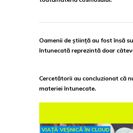
Oamenii de știință au fost însă s
întunecată reprezintă doar câtev
Cercetătorii au concluzionat că n
materiei întunecate.
VIAȚĂ VEȘNICĂ ÎN CLOUD