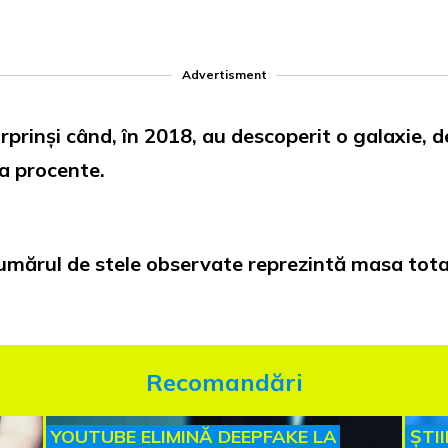
Advertisment
urprinși când, în 2018, au descoperit o galaxie,
a procente.
umărul de stele observate reprezintă masa total
Recomandări
YOUTUBE ELIMINĂ DEEPFAKE LA
ȘTI