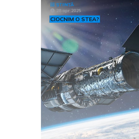
ȘTIINȚĂ
28 apr 2025
CIOCNIM O STEA?