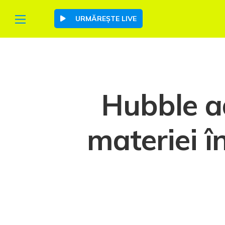
URMĂREȘTE LIVE
Hubble ad
materiei î