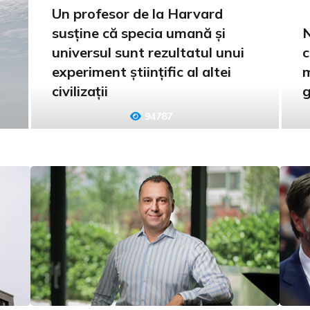
Un profesor de la Harvard
susține că specia umană și
N
universul sunt rezultatul unui
c
experiment științific al altei
m
civilizații
g
94787