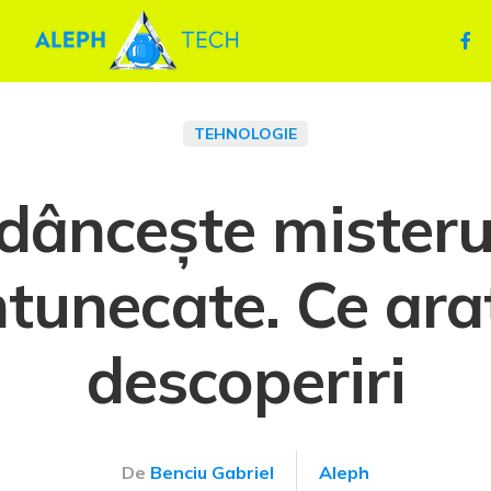
TEHNOLOGIE
âncește misterul
ntunecate. Ce ara
descoperiri
De
Benciu Gabriel
Aleph