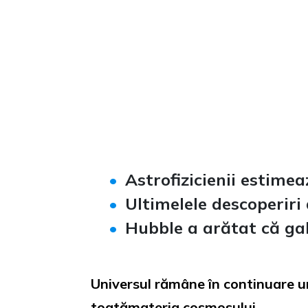
Loaded
:
Unmute
0%
Astrofizicienii estime
Ultimelele descoperiri
Hubble a arătat că ga
Universul rămâne în continuare u
toatămateria cosmosului.