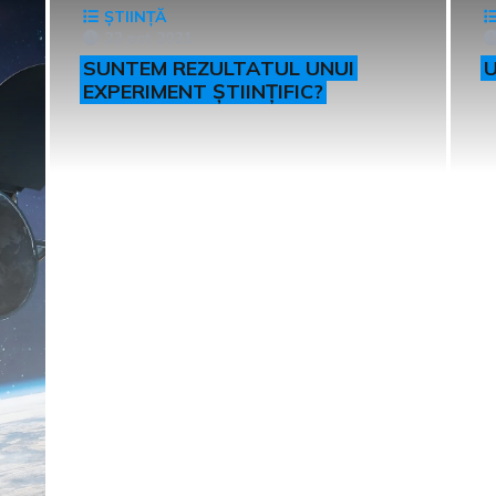
ȘTIINȚĂ
22 oct 2021
SUNTEM REZULTATUL UNUI
EXPERIMENT ȘTIINȚIFIC?