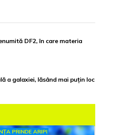
 denumită DF2, în care materia
ă a galaxiei, lăsând mai puțin loc
INȚA PRINDE ARIPI