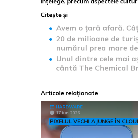
înțelege, precum aspectele cultur
Citește și
Avem o țară afară. Câț
20 de milioane de turi
numărul prea mare de 
Unul dintre cele mai a
cântă The Chemical Br
Articole relaționate
HARDWARE
17 iun 2026
PIXELUL VECHI AJUNGE ÎN CLOU