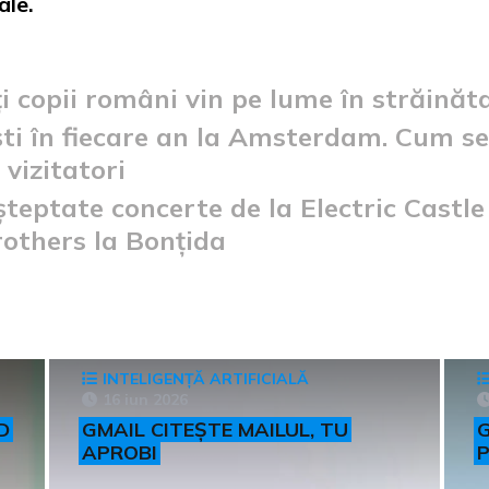
ale.
i copii români vin pe lume în străinăt
ști în fiecare an la Amsterdam. Cum se
vizitatori
șteptate concerte de la Electric Castl
others la Bonțida
INTELIGENȚĂ ARTIFICIALĂ
16 iun 2026
D
GMAIL CITEȘTE MAILUL, TU
G
APROBI