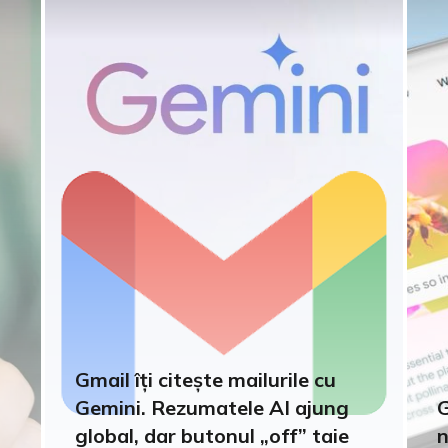
Gmail îți citește mailurile cu
Gemini. Rezumatele AI ajung
G
-
global, dar butonul „off” taie
n