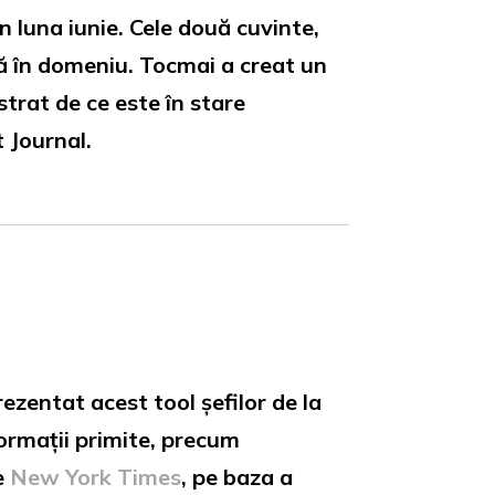
 luna iunie. Cele două cuvinte,
tă în domeniu. Tocmai a creat un
strat de ce este în stare
 Journal.
ezentat acest tool șefilor de la
ormații primite, precum
e
New York Times
, pe baza a