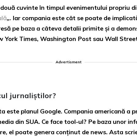
două cuvinte în timpul evenimentului propriu din
ală
„. Iar compania este cât se poate de implica
presă pe baza a câteva detalii primite și a demon
New York Times, Washington Post sau Wall Street
Advertisment
cul jurnaliștilor?
esta este planul Google. Compania americană a pr
edia din SUA. Ce face tool-ul? Pe baza unor inf
re, el poate genera conținut de news. Asta scri