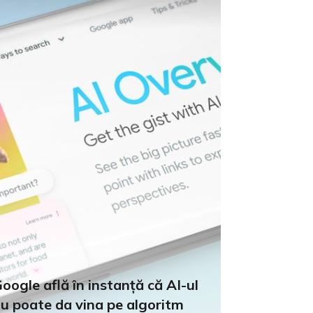
oogle află în instanță că AI-ul
u poate da vina pe algoritm