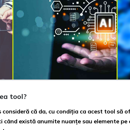
ea tool?
s consideră că da, cu condiția ca acest tool să of
unci când există anumite nuanțe sau elemente pe