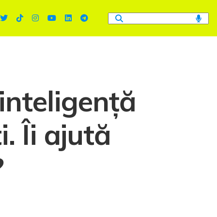
inteligență
. Îi ajută
?