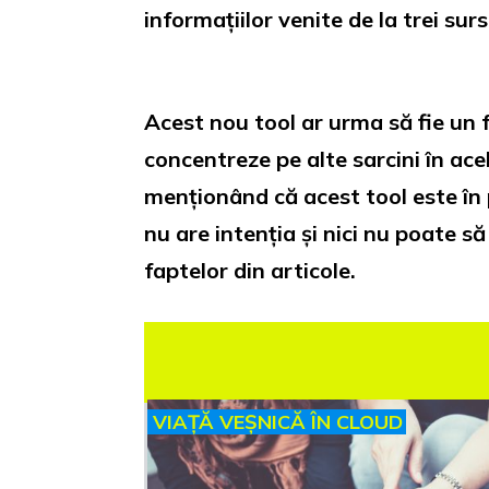
informațiilor venite de la trei surs
Acest nou tool ar urma să fie un f
concentreze pe alte sarcini în ac
menționând că acest tool este în 
nu are intenția și nici nu poate să
faptelor din articole.
VIAȚĂ VEȘNICĂ ÎN CLOUD