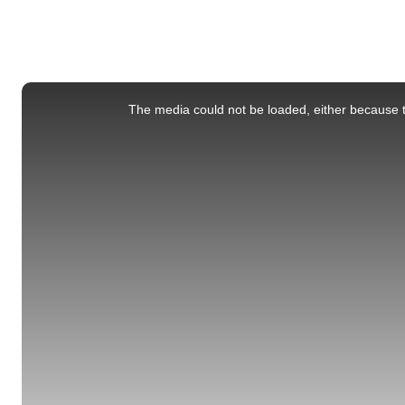
This
is
a
The media could not be loaded, either because t
modal
window.