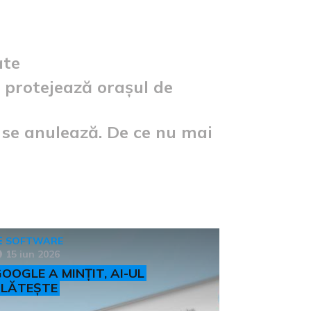
ate
 protejează orașul de
e se anulează. De ce nu mai
SOFTWARE
15 iun 2026
OOGLE A MINȚIT, AI-UL
PLĂTEȘTE