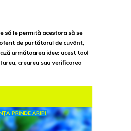
re să le permită acestora să se
oferit de purtătorul de cuvânt,
rează următoarea idee: acest tool
ortarea, crearea sau verificarea
INȚA PRINDE ARIPI