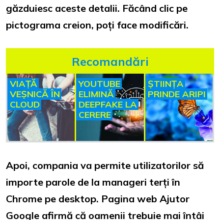
găzduiesc aceste detalii. Făcând clic pe
pictograma creion, poți face modificări.
Recomandări
VIAȚĂ
YOUTUBE
ȘTIINȚA
VEȘNICĂ ÎN
ELIMINĂ
PRINDE ARIPI
CLOUD
DEEPFAKE LA
CERERE
Apoi, compania va permite utilizatorilor să
importe parole de la manageri terți în
Chrome pe desktop. Pagina web Ajutor
Google afirmă că oamenii trebuie mai întâi