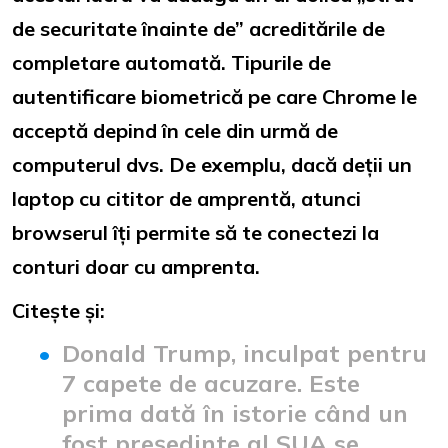
de securitate înainte de” acreditările de
completare automată. Tipurile de
autentificare biometrică pe care Chrome le
acceptă depind în cele din urmă de
computerul dvs. De exemplu, dacă deții un
laptop cu cititor de amprentă, atunci
browserul îți permite să te conectezi la
conturi doar cu amprenta.
Citește și:
Donald Trump, inculpat pentru
7 capete de acuzare. Este
prima dată în istorie când un
fost președinte al SUA se