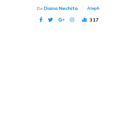
Diana Nechita
Aleph
De
317
Publicat 9 iun 2023