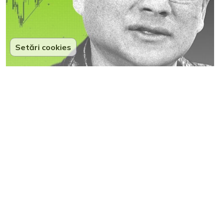
Setări cookies
Jensen Huang ar putea primi un
bonus de 4 milioane de dolari de la
Nvidia. Pentru el, e aproape simbolic
17