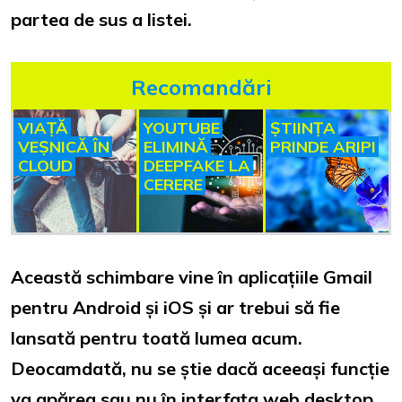
partea de sus a listei.
Recomandări
VIAȚĂ
YOUTUBE
ȘTIINȚA
VEȘNICĂ ÎN
ELIMINĂ
PRINDE ARIPI
CLOUD
DEEPFAKE LA
CERERE
Această schimbare vine în aplicațiile Gmail
pentru Android și iOS și ar trebui să fie
lansată pentru toată lumea acum.
Deocamdată, nu se știe dacă aceeași funcție
va apărea sau nu în interfața web desktop