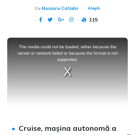
Rosioru Catalin
Aleph
De
115
Publicat 16 oct 2020
This
is
a
The media could not be loaded, either because the
modal
window.
server or network failed or because the format is not
supported.
Cruise, mașina autonomă a