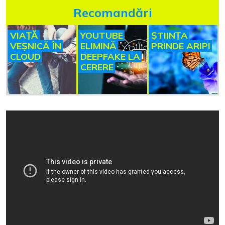
Recomandări
VIAȚĂ
YOUTUBE
ȘTIINȚA
VEȘNICĂ ÎN
ELIMINĂ
PRINDE ARIPI
CLOUD
DEEPFAKE LA
CERERE