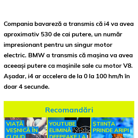
Compania bavareză a transmis că i4 va avea
aproximativ 530 de cai putere, un număr
impresionant pentru un singur motor
electric.
BMW a transmis că mașina va avea
aceeași putere ca mașinile sale cu motor V8.
Așadar, i4 ar accelera de la 0 la 100 hm/h în
doar 4 secunde.
Recomandări
VIAȚĂ
YOUTUBE
ȘTIINȚA
VEȘNICĂ ÎN
ELIMINĂ
PRINDE ARIPI
CLOUD
DEEPFAKE LA