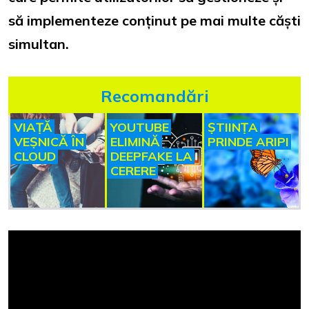
să implementeze conținut pe mai multe căști
simultan.
Recomandări
VIAȚĂ
YOUTUBE
ȘTIINȚA
VEȘNICĂ ÎN
ELIMINĂ
PRINDE ARIPI
CLOUD
DEEPFAKE LA
CERERE
Turul stand-ului HTC VIVE