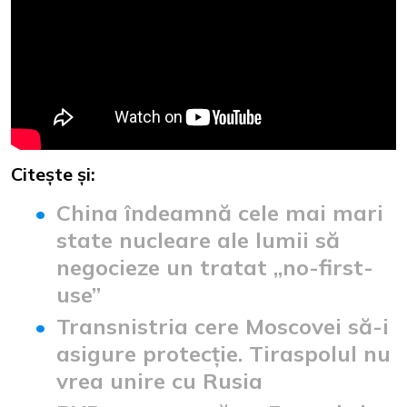
Citește și:
China îndeamnă cele mai mari
state nucleare ale lumii să
negocieze un tratat „no-first-
use”
Transnistria cere Moscovei să-i
asigure protecție. Tiraspolul nu
vrea unire cu Rusia