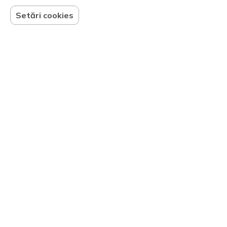
Setări cookies
Un IT-ist din Cluj a creat o aplicație
care îți amintește să porți mască și să
respecți regulile
98
Partenerii noștri