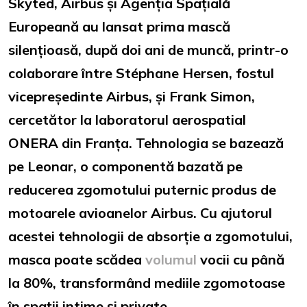
Skyted, Airbus și Agenția Spațială
Europeană au lansat prima mască
silențioasă, după doi ani de muncă, printr-o
colaborare între Stéphane Hersen, fostul
vicepreședinte Airbus, și Frank Simon,
cercetător la laboratorul aerospatial
ONERA din Franța. Tehnologia se bazează
pe Leonar, o componentă bazată pe
reducerea zgomotului puternic produs de
motoarele avioanelor Airbus. Cu ajutorul
acestei tehnologii de absorție a zgomotului,
masca poate scădea
volumul
vocii cu până
la 80%, transformând mediile zgomotoase
în spații intime și private.