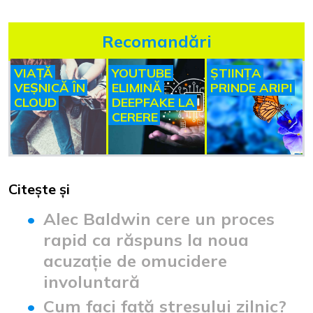
Recomandări
VIAȚĂ
YOUTUBE
ȘTIINȚA
VEȘNICĂ ÎN
ELIMINĂ
PRINDE ARIPI
CLOUD
DEEPFAKE LA
CERERE
Citește și
Alec Baldwin cere un proces
rapid ca răspuns la noua
acuzație de omucidere
involuntară
Cum faci față stresului zilnic?