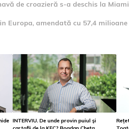
avă de croazieră s-a deschis la Miami
n Europa, amendată cu 57,4 milioane 
hide
INTERVIU. De unde provin puiul şi
Rețet
cartofii de la KFC? Bogdan Cheţa,
Toat