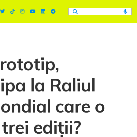
rototip,
ipa la Raliul
ondial care o
rei ediții?