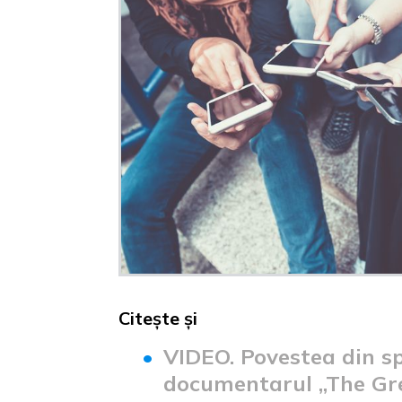
Citește și
VIDEO. Povestea din sp
documentarul „The Gre