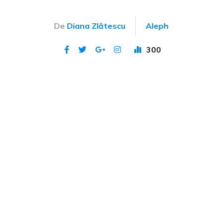
De
Diana Zlătescu
Aleph
300
Publicat 31 ian 2024