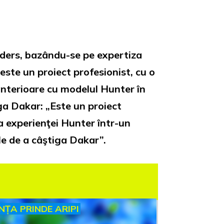
iders, bazându-se pe expertiza
ste un proiect profesionist, cu o
 anterioare cu modelul Hunter în
ga Dakar: „Este un proiect
ea experienţei Hunter într-un
le de a câştiga Dakar”.
INȚA PRINDE ARIPI