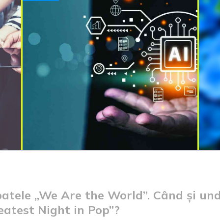
atele „We Are the World”. Când și und
atest Night in Pop”?