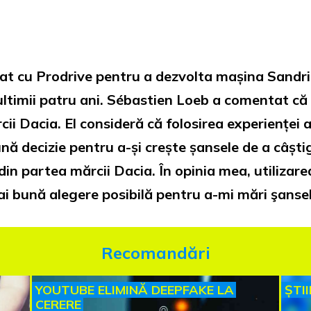
orat cu Prodrive pentru a dezvolta mașina Sandr
timii patru ani. Sébastien Loeb a comentat că e
cii Dacia. El consideră că folosirea experienței
nă decizie pentru a-și crește șansele de a câști
ă din partea mărcii Dacia. În opinia mea, utilizar
i bună alegere posibilă pentru a-mi mări şanse
Recomandări
YOUTUBE ELIMINĂ DEEPFAKE LA
ȘTI
CERERE