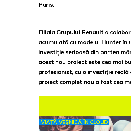
Paris.
Filiala Grupului Renault a colab
acumulată cu modelul Hunter în ul
investiție serioasă din partea măr
acest nou proiect este cea mai bu
profesionist, cu o investiţie real
proiect complet nou a fost cea ma
VIAȚĂ VEȘNICĂ ÎN CLOUD