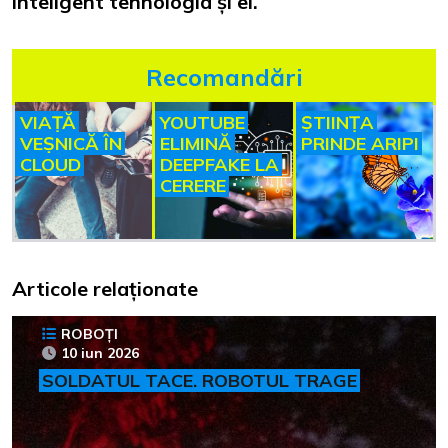
inteligent tehnologia și ei.
Recomandări
VIAȚĂ
YOUTUBE
ȘTIINȚA
VEȘNICĂ ÎN
ELIMINĂ
PRINDE ARIPI
CLOUD
DEEPFAKE LA
CERERE
Articole relaționate
ROBOȚI
10 iun 2026
SOLDATUL TACE. ROBOTUL TRAGE