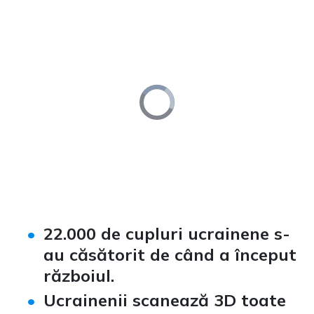
Video
Player
is
loading.
Loaded
:
Unmute
0%
22.000 de cupluri ucrainene s-
au căsătorit de când a început
războiul
.
Ucrainenii scanează 3D toate