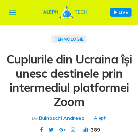
LIVE
TEHNOLOGIE
Cuplurile din Ucraina își
unesc destinele prin
intermediul platformei
Zoom
Buinoschi Andreea
Aleph
De
389
Publicat 19 apr 2022