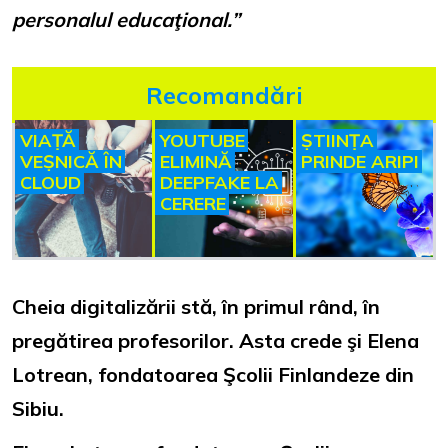
personalul educaţional.”
Recomandări
VIAȚĂ
YOUTUBE
ȘTIINȚA
VEȘNICĂ ÎN
ELIMINĂ
PRINDE ARIPI
CLOUD
DEEPFAKE LA
CERERE
Cheia digitalizării stă, în primul rând, în
pregătirea profesorilor. Asta crede şi Elena
Lotrean, fondatoarea Şcolii Finlandeze din
Sibiu.