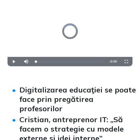
Video
Player
is
loading.
Remaining
-
0:00
Loaded
:
Play
Mute
Fullscre
0%
Time
Digitalizarea educaţiei se poate
face prin pregătirea
profesorilor
Cristian, antreprenor IT: „Să
facem o strategie cu modele
externe şi idei interne
”