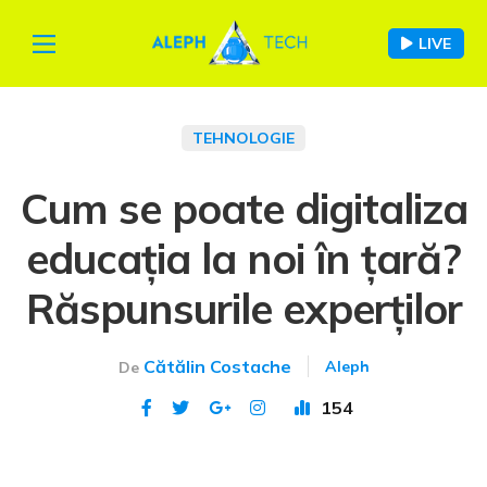
LIVE
TEHNOLOGIE
Cum se poate digitaliza
educația la noi în țară?
Răspunsurile experților
Cătălin Costache
Aleph
De
154
Publicat 7 noi 2020