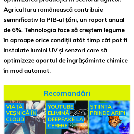
Agricultura românească contribuie
semnificativ la PIB-ul țării, un raport anual
de 6%. Tehnologia face să creștem legume
în aproape orice condiții atât timp cât pot fi
instalate lumini UV și senzori care să
optimizeze aportul de îngrășăminte chimice
în mod automat.
Recomandări
VIAȚĂ
YOUTUBE
ȘTIINȚA
VEȘNICĂ ÎN
ELIMINĂ
PRINDE ARIPI
CLOUD
DEEPFAKE LA
CERERE