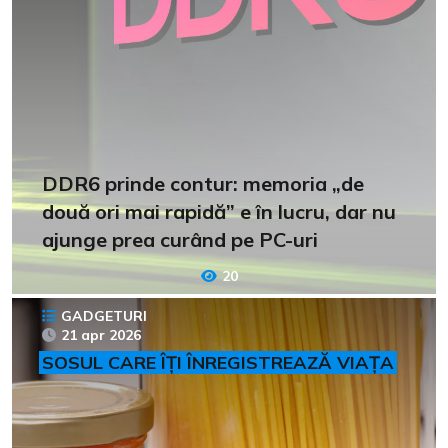
DDR6 prinde contur: memoria „de
două ori mai rapidă” e în lucru, dar nu
ajunge prea curând pe PC-uri
20
GADGETURI
21 apr 2026
SOSUL CARE ÎȚI ÎNREGISTREAZĂ VIAȚA