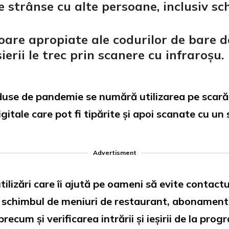
le strânse cu alte persoane, inclusiv s
oare apropiate ale codurilor de bare 
ierii le trec prin scanere cu infraroșu.
use de pandemie se numără utilizarea pe scară 
igitale care pot fi tipărite și apoi scanate cu u
Advertisment
lizări care îi ajută pe oameni să evite contactul
v schimbul de meniuri de restaurant, abonamente l
recum și verificarea intrării și ieșirii de la pro