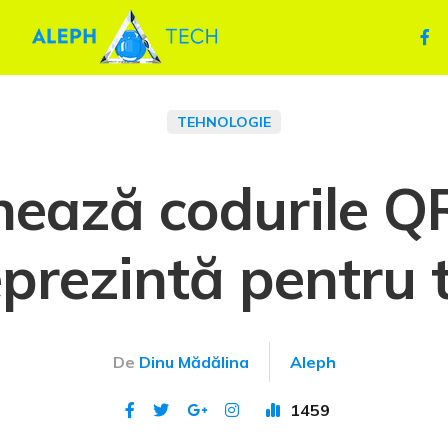
TEHNOLOGIE
ează codurile QR 
eprezintă pentru 
De
Dinu Mădălina
Aleph
1459
Publicat 29 mai 2022