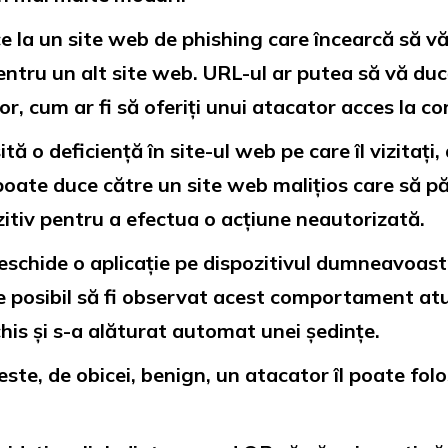
 la un site web de phishing care încearcă să vă
ntru un alt site web. URL-ul ar putea să vă ducă
r, cum ar fi să oferiți unui atacator acces la 
tă o deficiență în site-ul web pe care îl vizitați,
poate duce către un site web malițios care să pă
zitiv pentru a efectua o acțiune neautorizată.
schide o aplicație pe dispozitivul dumneavoast
 posibil să fi observat acest comportament atunc
his și s-a alăturat automat unei ședințe.
e, de obicei, benign, un atacator îl poate folosi