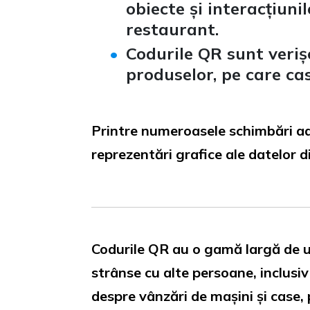
obiecte și interacțiuni
restaurant.
Codurile QR sunt veriș
produselor, pe care cas
Printre numeroasele schimbări ad
reprezentări grafice ale datelor d
Codurile QR au o gamă largă de uti
strânse cu alte persoane, inclusi
despre vânzări de mașini și case, p