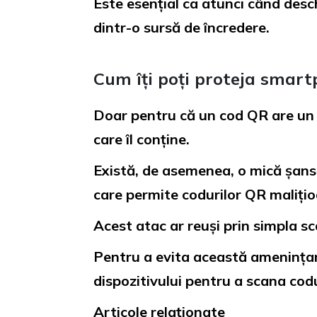
Este esențial ca atunci când desch
dintr-o sursă de încredere.
Cum îți poți proteja smar
Doar pentru că un cod QR are un l
care îl conține.
Există, de asemenea, o mică șansă
care permite codurilor QR malițioa
Acest atac ar reuși prin simpla sc
Pentru a evita această amenințare,
dispozitivului pentru a scana codu
Articole relaționate