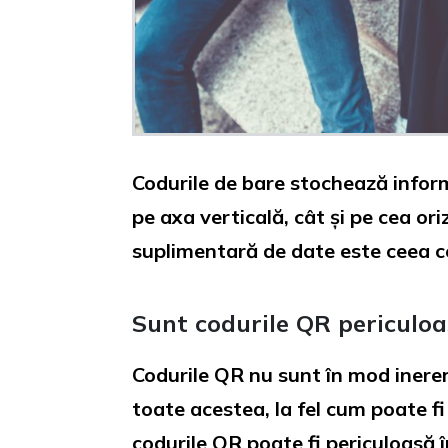
Codurile de bare stochează inform
pe axa verticală, cât și pe cea o
suplimentară de date este ceea ce
Sunt codurile QR periculoa
Codurile QR nu sunt în mod ineren
toate acestea, la fel cum poate fi 
codurile QR poate fi periculoasă 