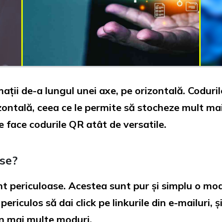
ații de-a lungul unei axe, pe orizontală. Coduri
rizontală, ceea ce le permite să stocheze mult m
 face codurile QR atât de versatile.
se?
t periculoase. Acestea sunt pur și simplu o mod
periculos să dai click pe linkurile din e-mailuri, 
în mai multe moduri.