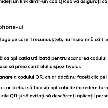
ideți un link dintr-un cod QR să vă asigurați că
tphone-ul
ogo pe care îl recunoașteți, nu înseamnă că treb
 ca aplicația utilizată pentru scanarea codului
se să preia controlul dispozitivului.
anare a codului QR, chiar dacă nu faceți clic pe l
 ar trebui să folosiți aplicații de încredere fu
rile QR și să evitați să descărcați aplicații per