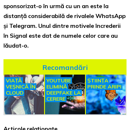
sponsorizat-o în urmă cu un an este la
distanță considerabilă de rivalele WhatsApp
și Telegram. Unul dintre motivele încrederii
în Signal este dat de numele celor care au
lăudat-o.
Recomandări
VIAȚĂ
YOUTUBE
ȘTIINȚA
VEȘNICĂ ÎN
ELIMINĂ
PRINDE ARIPI
CLOUD
DEEPFAKE LA
CERERE
Articole relaționate