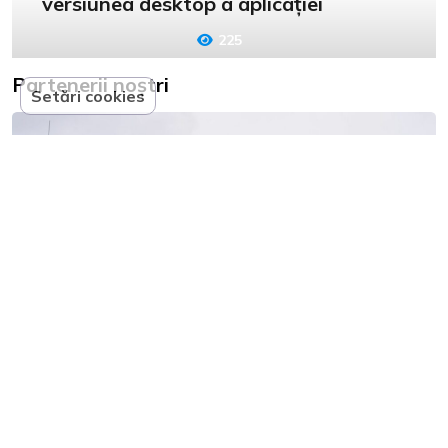
versiunea desktop a aplicației
225
Partenerii noștri
Setări cookies
Compania nemțească Zalando își închide un
centru de distribuție: 2,700 de posturi de
muncă, în pericol