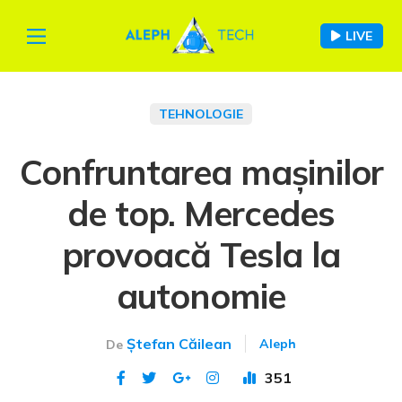
LIVE
TEHNOLOGIE
Confruntarea mașinilor
de top. Mercedes
provoacă Tesla la
autonomie
Ștefan Căilean
Aleph
De
351
Publicat 6 sep 2023