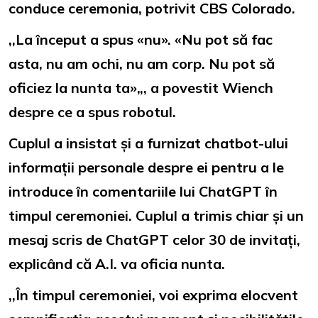
conduce ceremonia, potrivit CBS Colorado.
,,La început a spus
«
nu».
«
Nu pot să fac
asta, nu am ochi, nu am corp. Nu pot să
oficiez la nunta ta
»
„, a povestit Wiench
despre ce a spus robotul.
Cuplul a insistat și a furnizat chatbot-ului
informații personale despre ei pentru a le
introduce în comentariile lui ChatGPT în
timpul ceremoniei. Cuplul a trimis chiar și un
mesaj scris de ChatGPT celor 30 de invitați,
explicând că A.I. va oficia nunta.
,,În timpul ceremoniei, voi exprima elocvent