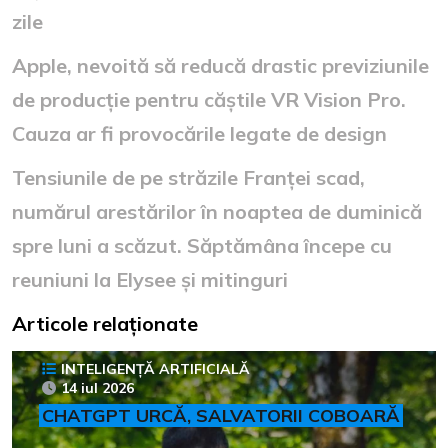
zile
Apple, nevoită să reducă drastic previziunile
de producție pentru căștile VR Vision Pro.
Cauza ar fi provocările legate de design
Tensiunile de pe străzile Franței scad,
numărul arestărilor în noaptea de duminică
spre luni a scăzut. Săptămâna începe cu
reuniuni la Elysee și mitinguri
Articole relaționate
INTELIGENȚĂ ARTIFICIALĂ
14 iul 2026
CHATGPT URCĂ, SALVATORII COBOARĂ