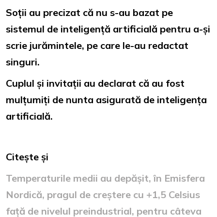
Soții au precizat că nu s-au bazat pe
sistemul de inteligență artificială pentru a-și
scrie jurămintele, pe care le-au redactat
singuri.
Cuplul și invitații au declarat că au fost
mulțumiți de nunta asigurată de inteligența
artificială.
Citește și
Temperaturile medii au depășit, în Emisfera
Nordică, pragul de creștere cu +1,5 Celsius
față de nivelul preindustrial, pentru câteva