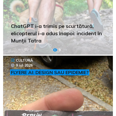
ChatGPT i-a trimis pe scurtătură,
elicopterul i-a adus înapoi: incident în
Munții Tatra
9
CULTURĂ
9 iul 2026
FLYERE AI: DESIGN SAU EPIDEMIE?