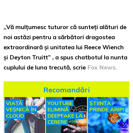
,,Vă mulțumesc tuturor că sunteți alături de
noi astăzi pentru a sărbători dragostea
extraordinară și unitatea lui Reece Wiench
și Deyton Truitt” , a spus chatbotul la nunta
cuplului de luna trecută, scrie
Fox News.
Recomandări
VIAȚĂ
YOUTUBE
ȘTIINȚA
VEȘNICĂ ÎN
ELIMINĂ
PRINDE ARIPI
CLOUD
DEEPFAKE LA
CERERE