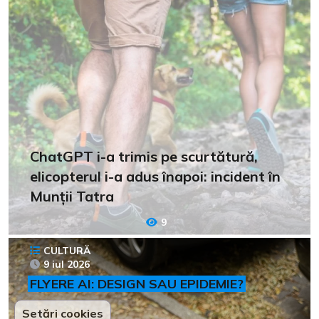
ChatGPT i-a trimis pe scurtătură,
elicopterul i-a adus înapoi: incident în
Munții Tatra
9
CULTURĂ
9 iul 2026
FLYERE AI: DESIGN SAU EPIDEMIE?
Setări cookies