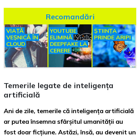
Recomandări
VIAȚĂ
YOUTUBE
ȘTIINȚA
VEȘNICĂ ÎN
ELIMINĂ
PRINDE ARIPI
CLOUD
DEEPFAKE LA
CERERE
Temerile legate de inteligența
artificială
Ani de zile, temerile că inteligența artificială
ar putea însemna sfârșitul umanității au
fost doar ficțiune. Astăzi, însă, au devenit un