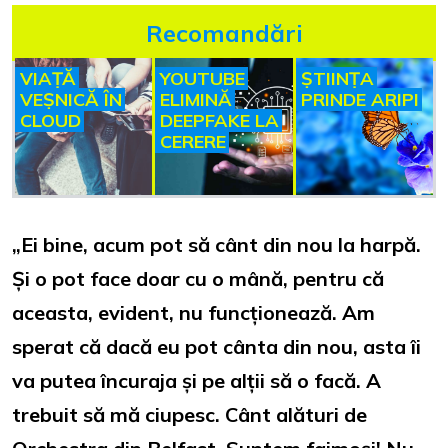
Recomandări
VIAȚĂ
YOUTUBE
ȘTIINȚA
VEȘNICĂ ÎN
ELIMINĂ
PRINDE ARIPI
CLOUD
DEEPFAKE LA
CERERE
„Ei bine, acum pot să cânt din nou la harpă.
Și o pot face doar cu o mână, pentru că
aceasta, evident, nu funcționează. Am
sperat că dacă eu pot cânta din nou, asta îi
va putea încuraja și pe alții să o facă. A
trebuit să mă ciupesc. Cânt alături de