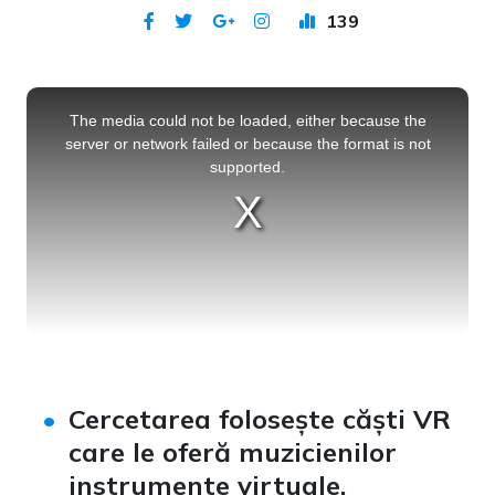
139
Publicat 2 noi 2023
This
is
a
The media could not be loaded, either because the
modal
window.
server or network failed or because the format is not
supported.
Cercetarea folosește căști VR
care le oferă muzicienilor
instrumente virtuale.