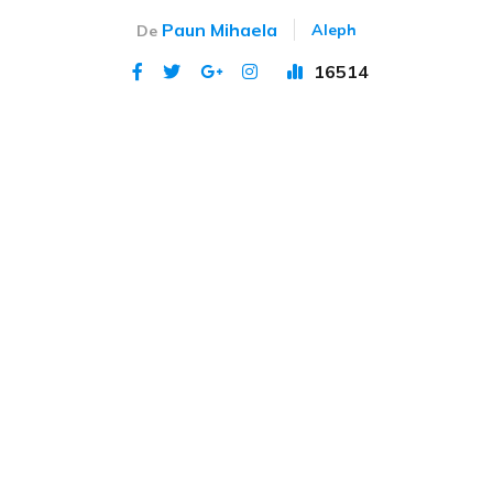
Paun Mihaela
Aleph
De
16514
Publicat 12 iun 2023