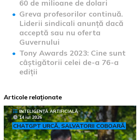
60 de milioane de dolari
Greva profesorilor continuă.
Liderii sindicali anunță dacă
acceptă sau nu oferta
Guvernului
Tony Awards 2023: Cine sunt
câștigătorii celei de-a 76-a
ediții
Articole relaționate
INTELIGENȚĂ ARTIFICIALĂ
14 iul 2026
CHATGPT URCĂ, SALVATORII COBOARĂ