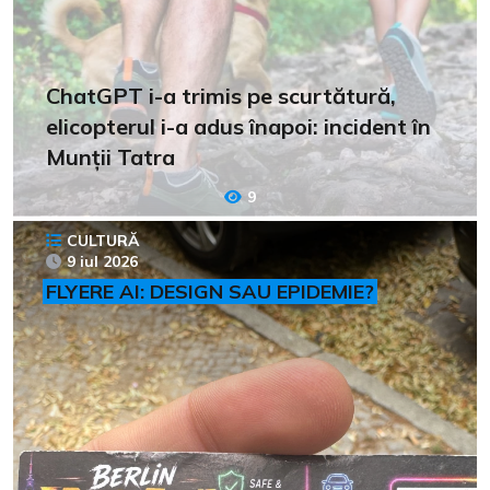
ChatGPT i-a trimis pe scurtătură,
elicopterul i-a adus înapoi: incident în
Munții Tatra
9
CULTURĂ
9 iul 2026
FLYERE AI: DESIGN SAU EPIDEMIE?