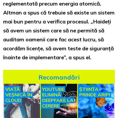
reglementată precum energia atomică,
Altman a spus că trebuie să existe un sistem
mai bun pentru a verifica procesul. „Haideți
să avem un sistem care să ne permită să
auditam oamenii care fac acest lucru, să
acordăm licențe, să avem teste de siguranță
înainte de implementare”, a spus el.
Recomandări
VIAȚĂ
YOUTUBE
ȘTIINȚA
VEȘNICĂ ÎN
ELIMINĂ
PRINDE ARIPI
CLOUD
DEEPFAKE LA
CERERE