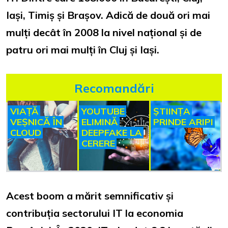
Iași, Timiș și Brașov. Adică de două ori mai
mulți decât în 2008 la nivel național și de
patru ori mai mulți în Cluj și Iași.
Recomandări
VIAȚĂ
YOUTUBE
ȘTIINȚA
VEȘNICĂ ÎN
ELIMINĂ
PRINDE ARIPI
CLOUD
DEEPFAKE LA
CERERE
Acest boom a mărit semnificativ și
contribuția sectorului IT la economia