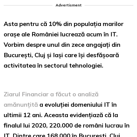
Advertisment
Asta pentru că 10% din populația marilor
orașe ale României lucrează acum în IT.
Vorbim despre unul din zece angajați din
București, Cluj și Iași care își desfășoară
activitatea în sectorul tehnologiei.
Ziarul Financiar a făcut o analiză
amănunțită
a evoluției domeniului IT în
ultimii 12 ani. Aceasta evidențiază că la
finalul lui 2020, 220.000 de români lucrau în
IT. Dintre care 168.000 în București, Cluj,