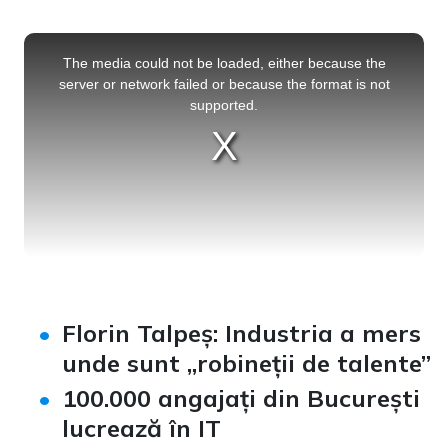
This
is
a
The media could not be loaded, either because the
modal
window.
server or network failed or because the format is not
supported.
Florin Talpeș: Industria a mers
unde sunt „robineții de talente”
100.000 angajați din București
lucrează în IT