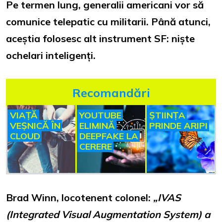
Pe termen lung, generalii americani vor să
comunice telepatic cu militarii. Până atunci,
aceștia folosesc alt instrument SF: niște
ochelari inteligenți.
Recomandări
VIAȚĂ
YOUTUBE
ȘTIINȚA
VEȘNICĂ ÎN
ELIMINĂ
PRINDE ARIPI
CLOUD
DEEPFAKE LA
CERERE
Brad Winn, locotenent colonel:
„IVAS
(Integrated Visual Augmentation System) a