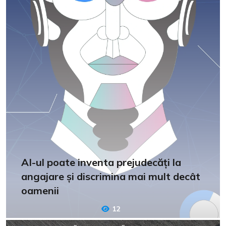
AI-ul poate inventa prejudecăți la
angajare și discrimina mai mult decât
oamenii
12