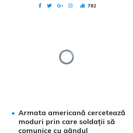
782
Publicat 3 dec 2020
Video
Player
is
loading.
Loaded
:
Unmute
0%
Armata americană cercetează
moduri prin care soldații să
comunice cu gândul