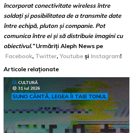
încorporat conectivitate wireless între
soldați și posibilitatea de a transmite date
între echipă, pluton și companie. Pot
comunica între ei și să distribuie imagini cu
obiectivul.”
Urmăriți Aleph News pe
Facebook
,
Twitter
,
Youtube
și
Instagram
!
Articole relaționate
CULTURĂ
31 iul 2026
SUNO CÂNTĂ, LEGEA ÎI TAIE TONUL