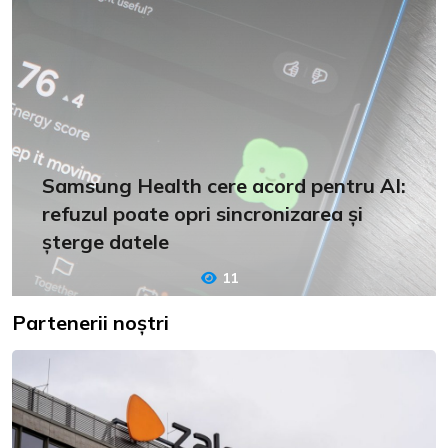
Samsung Health cere acord pentru AI:
refuzul poate opri sincronizarea și
șterge datele
11
Partenerii noștri