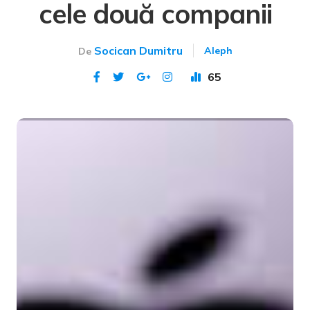
cele două companii
Socican Dumitru
Aleph
De
65
Publicat 16 iun 2024