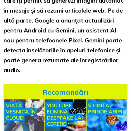
care îți permit să generezi imagini automat
în mesaje și să rezumi articolele web. Pe de
altă parte, Google a anunțat actualizări
pentru Android cu Gemini, un asistent AI
nou pentru telefoanele Pixel. Gemini poate
detecta înșelătoriile în apeluri telefonice și
poate genera rezumate ale înregistrărilor
audio.
Recomandări
VIAȚĂ
YOUTUBE
ȘTIINȚA
VEȘNICĂ ÎN
ELIMINĂ
PRINDE ARIPI
CLOUD
DEEPFAKE LA
CERERE