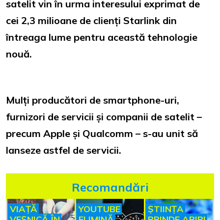
satelit vin în urma interesului exprimat de
cei 2,3 milioane de clienți Starlink din
întreaga lume pentru această tehnologie
nouă.
Mulți producători de smartphone-uri,
furnizori de servicii și companii de satelit –
precum Apple și Qualcomm – s-au unit să
lanseze astfel de servicii.
Recomandări
VIAȚĂ
YOUTUBE
ȘTIINȚA
VEȘNICĂ ÎN
ELIMINĂ
PRINDE ARIPI