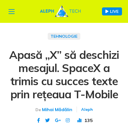
LIVE
TEHNOLOGIE
Apasă „X” să deschizi
mesajul. SpaceX a
trimis cu succes texte
prin rețeaua T-Mobile
Mihai Mădălin
Aleph
De
135
Publicat 11 ian 2024