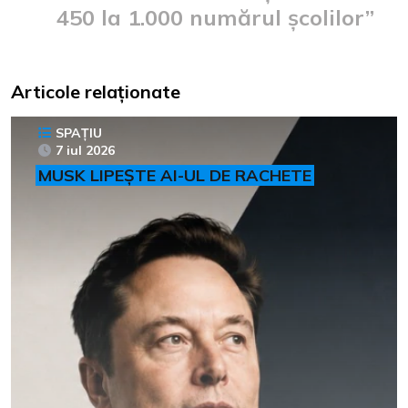
450 la 1.000 numărul școlilor”
Articole relaționate
SPAȚIU
7 iul 2026
MUSK LIPEȘTE AI-UL DE RACHETE