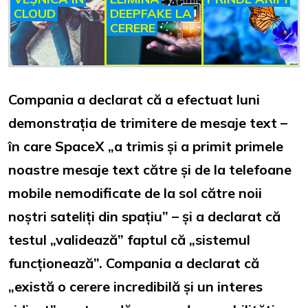
CLOUD
DEEPFAKE LA
CERERE
Compania a declarat că a efectuat luni
demonstrația de trimitere de mesaje text –
în care SpaceX
„
a trimis și a primit primele
noastre mesaje text către și de la telefoane
mobile nemodificate de la sol către noii
noștri sateliți din spațiu” – și a declarat că
testul
„
validează” faptul că
„
sistemul
funcționează”. Compania a declarat că
„
există o cerere incredibilă și un interes