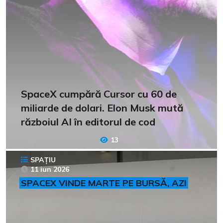
SpaceX cumpără Cursor cu 60 de
miliarde de dolari. Elon Musk mută
războiul AI în editorul de cod
13
SPAȚIU
11 iun 2026
SPACEX VINDE MARTE PE BURSĂ, AZI