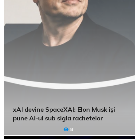
xAI devine SpaceXAI: Elon Musk își
pune AI-ul sub sigla rachetelor
8