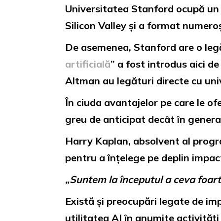
Universitatea Stanford ocupă un l
Silicon Valley și a format numeroși
De asemenea, Stanford are o legăt
artificială
” a fost introdus aici d
Altman au legături directe cu uni
În ciuda avantajelor pe care le of
greu de anticipat decât în generaț
Harry Kaplan, absolvent al prog
pentru a înțelege pe deplin impact
„Suntem la începutul a ceva foar
Există și preocupări legate de im
utilitatea AI în anumite activităț