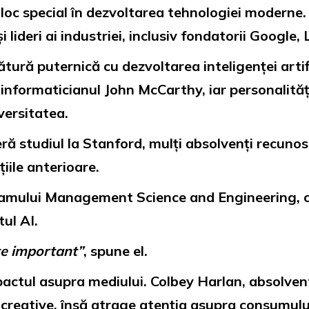
oc special în dezvoltarea tehnologiei moderne. In
 lideri ai industriei, inclusiv fondatorii Google,
ură puternică cu dezvoltarea inteligenței artif
e informaticianul John McCarthy, iar personalită
versitatea.
eră studiul la Stanford, mulți absolvenți recunos
iile anterioare.
ramului Management Science and Engineering, 
ul AI.
te important”
, spune el.
pactul asupra mediului. Colbey Harlan, absolven
i creative, însă atrage atenția asupra consumului