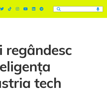
și regândesc
teligența
stria tech