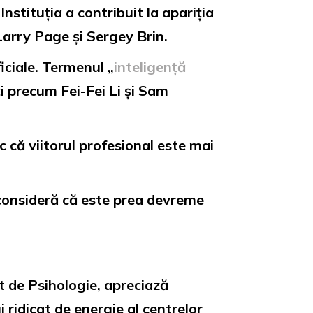
stituția a contribuit la apariția
 Larry Page și Sergey Brin.
iciale. Termenul „
inteligență
ți precum Fei-Fei Li și Sam
c că viitorul profesional este mai
consideră că este prea devreme
t de Psihologie, apreciază
 ridicat de energie al centrelor