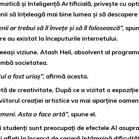
matică și Inteligență Artificială, privește cu op
ii să înțeleagă mai bine lumea și să descopere no
 ar trebui să îl învețe și să îl folosească”
, spu
re au existat la începuturile internetului.
ceeași viziune. Atash Heil, absolvent al program
himbă societatea.
ul a fost uriaș”
, afirmă acesta.
tă de creativitate. După ce a vizitat o expoziți
 viitorul creației artistice va mai aparține oameni
ameni. Asta o face artă”
, spune el.
i studenți sunt preocupați de efectele AI asupr
 aflați la început de carieră întâmpină dificultăț