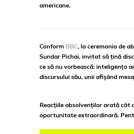
americane.
Conform
BBC
, la ceremonia de ab
Sundar Pichai, invitat să țină di
ce să nu vorbească: inteligența a
discursului său, unii afișând mesa
Reacțiile absolvenților arată cât 
oportunitate extraordinară. Pentru