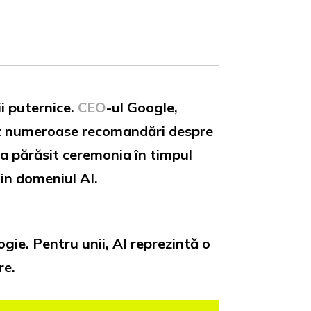
ii puternice.
CEO
-ul Google,
imit numeroase recomandări despre
 a părăsit ceremonia în timpul
din domeniul AI.
gie. Pentru unii, AI reprezintă o
re.