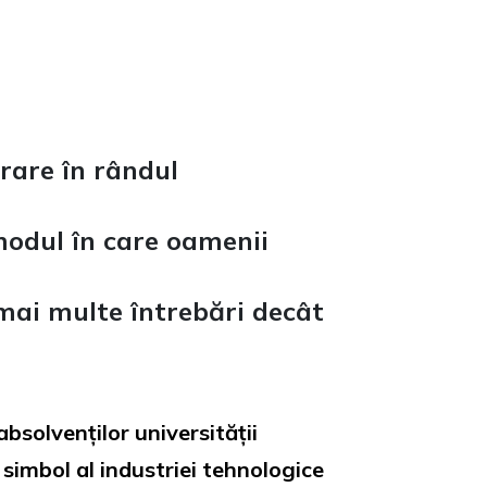
orare în rândul
 modul în care oamenii
ă mai multe întrebări decât
absolvenților universității
 simbol al industriei tehnologice