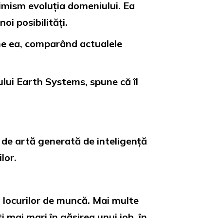
timism evoluția domeniului. Ea
i posibilități.
ne ea, comparând actualele
ului Earth Systems, spune că îl
e de artă generată de inteligență
lor.
a locurilor de muncă. Mai multe
i mai mari în găsirea unui job, în