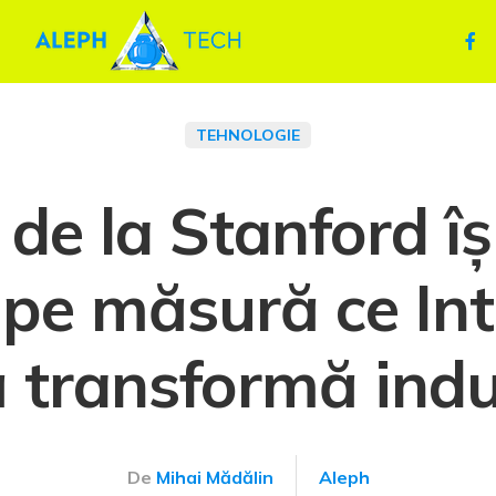
TEHNOLOGIE
 de la Stanford î
, pe măsură ce In
lă transformă indu
De
Mihai Mădălin
Aleph