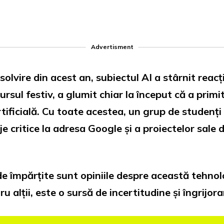
Advertisment
solvire din acest an, subiectul AI a stârnit reacț
scursul festiv, a glumit chiar la început că a pr
rtificială. Cu toate acestea, un grup de studenți
je critice la adresa Google și a proiectelor sale 
de împărțite sunt opiniile despre această tehnolo
 alții, este o sursă de incertitudine și îngrijora