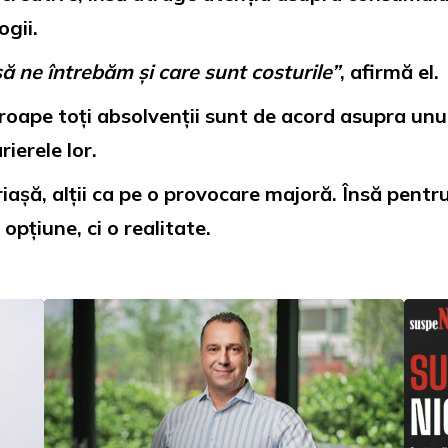
ogii.
să ne întrebăm și care sunt costurile”
, afirmă el.
proape toți absolvenții sunt de acord asupra unui 
ierele lor.
riașă, alții ca pe o provocare majoră. Însă pent
opțiune, ci o realitate.