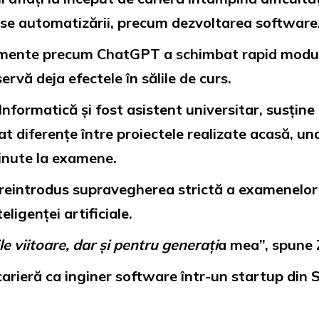
puse automatizării, precum dezvoltarea software
trumente precum ChatGPT a schimbat rapid modul
rvă deja efectele în sălile de curs.
ormatică și fost asistent universitar, susține 
t diferențe între proiectele realizate acasă, und
ținute la examene.
 reintrodus supravegherea strictă a examenelor ș
ligenței artificiale.
e viitoare, dar și pentru generați
a mea”, spune
arieră ca inginer software într-un startup din S