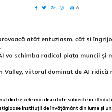
8
Publicat 24 iun 2026
 provoacă atât entuziasm, cât și îngrij
.
 AI va schimba radical piața muncii și
on Valley, viitorul dominat de AI ridic
nul dintre cele mai discutate subiecte în rândul 
tigioase instituții de învățământ din lume și un