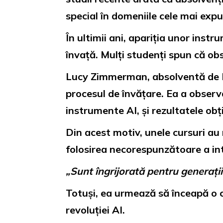
special în domeniile cele mai ex
În ultimii ani, apariția unor ins
învață. Mulți studenți spun că obse
Lucy Zimmerman, absolventă de Inf
procesul de învățare. Ea a observa
instrumente AI, și rezultatele ob
Din acest motiv, unele cursuri au
folosirea necorespunzătoare a inte
„Sunt îngrijorată pentru generațiil
Totuși, ea urmează să înceapă o c
revoluției AI.