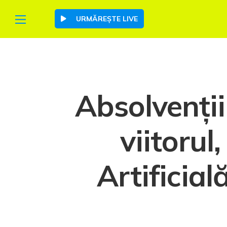
URMĂREȘTE LIVE
Absolvenții
viitorul
Artificia