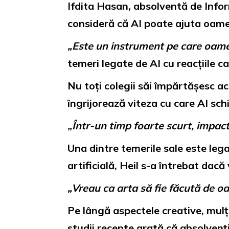
Ifdita Hasan, absolventă de Infor
consideră că AI poate ajuta oamen
„Este un instrument pe care oamenii
temeri legate de AI cu reacțiile ca
Nu toți colegii săi împărtășesc a
îngrijorează viteza cu care AI sc
„Într-un timp foarte scurt, impact
Una dintre temerile sale este lega
artificială, Heil s-a întrebat dacă
„Vreau ca arta să fie făcută de o
Pe lângă aspectele creative, mulț
studii recente arată că absolvenții