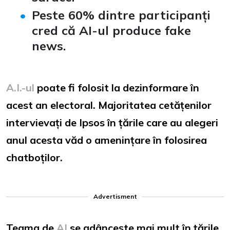
Peste 60% dintre participanți
cred că AI-ul produce fake
news
.
A.I.-ul
poate fi folosit la dezinformare în
acest an electoral. Majoritatea cetățenilor
intervievați de Ipsos în țările care au alegeri
anul acesta văd o amenințare în folosirea
chatboților.
Advertisment
Teama de
AI
se adâncește mai mult în țările