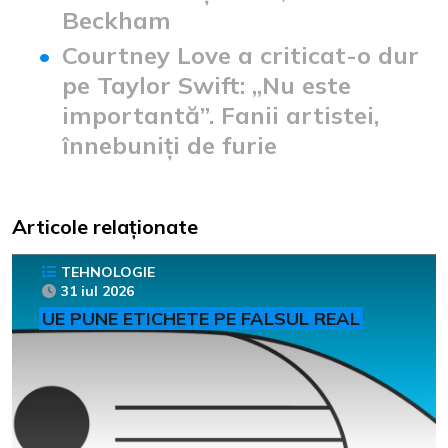
Beckham
Courtney Love a criticat-o dur
pe Taylor Swift: „Nu este
importantă”. Fanii artistei,
înnebuniți de furie
Articole relaționate
TEHNOLOGIE
31 iul 2026
UE PUNE ETICHETE PE FALSUL REAL