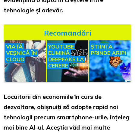
tehnologie și adevăr.
Recomandări
VIAȚĂ
YOUTUBE
ȘTIINȚA
VEȘNICĂ ÎN
ELIMINĂ
PRINDE ARIPI
CLOUD
DEEPFAKE LA
CERERE
Locuitorii din economiile în curs de
dezvoltare, obișnuiți să adopte rapid noi
tehnologii precum smartphone-urile, înțeleg
mai bine AI-ul. Aceștia văd mai multe