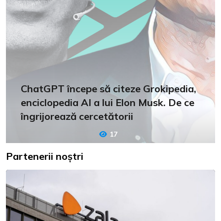
ChatGPT începe să citeze Grokipedia,
enciclopedia AI a lui Elon Musk. De ce
îngrijorează cercetătorii
17
Partenerii noștri