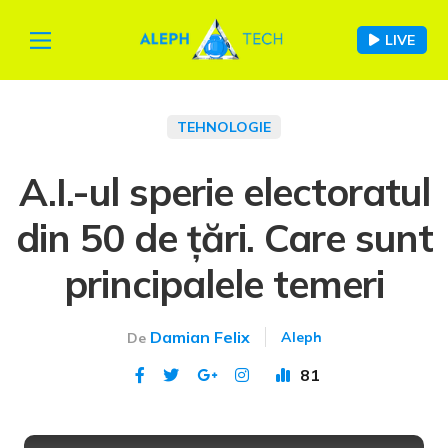
LIVE
TEHNOLOGIE
A.I.-ul sperie electoratul
din 50 de țări. Care sunt
principalele temeri
Damian Felix
Aleph
De
81
Publicat 17 apr 2024
This