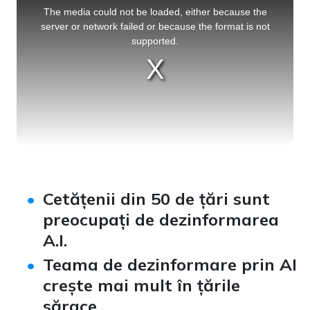
is
a
The media could not be loaded, either because the
modal
window.
server or network failed or because the format is not
supported.
Cetățenii din 50 de țări sunt
preocupați de dezinformarea
A.I
.
Teama de dezinformare prin AI
crește mai mult în țările
sărace
.