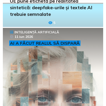
UE pune etichetă pe realitatea
sintetică: deepfake-urile și textele AI
trebuie semnalate
5
INTELIGENȚĂ ARTIFICIALĂ
11 iun 2026
AI A FĂCUT REALUL SĂ DISPARĂ