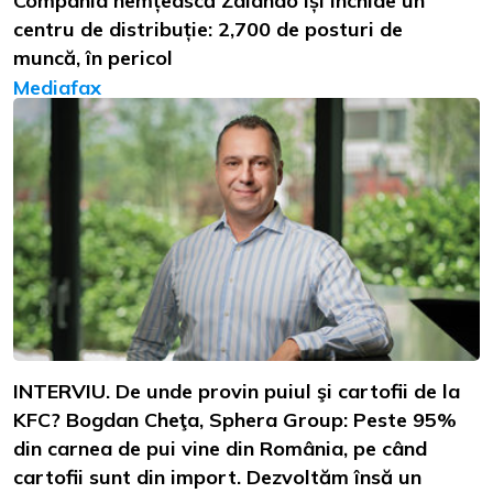
Compania nemțească Zalando își închide un
centru de distribuție: 2,700 de posturi de
muncă, în pericol
Mediafax
INTERVIU. De unde provin puiul şi cartofii de la
KFC? Bogdan Cheţa, Sphera Group: Peste 95%
din carnea de pui vine din România, pe când
cartofii sunt din import. Dezvoltăm însă un