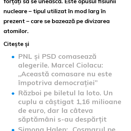
forțați să se unească. Este opusul fisiunii
nucleare – tipul utilizat în mod larg în
prezent – care se bazează pe divizarea
atomilor.
Citește și
PNL și PSD comasează
alegerile. Marcel Ciolacu:
„Această comasare nu este
împotriva democrației”
Război pe biletul la loto. Un
cuplu a câștigat 1,16 milioane
de euro, dar la câteva
săptămâni s-au despărțit
Simona Halep: „Coşmarul pe