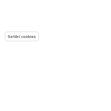
Setări cookies
Nimic nu se pierde, totul se
transformă. Cum va folosi Jaguar
bateriile uzate ale mașinilor electrice