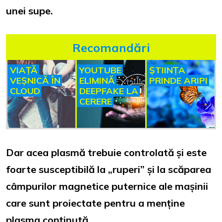
unei supe.
Recomandări
VIAȚĂ
YOUTUBE
ȘTIINȚA
VEȘNICĂ ÎN
ELIMINĂ
PRINDE ARIPI
CLOUD
DEEPFAKE LA
CERERE
Dar acea plasmă trebuie controlată și este
foarte susceptibilă la „ruperi” și la scăparea
câmpurilor magnetice puternice ale mașinii
care sunt proiectate pentru a menține
plasma conținută.