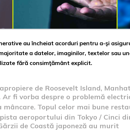
enerative au încheiat acorduri pentru a-şi asigura
ajoritate a datelor, imaginilor, textelor sau un
lizate fără consimţământ explicit.
apropiere de Roosevelt Island, Manhat
. Ar fi vorba despre o problemă electri
la mâncare. Topul celor mai bune rest
 pista aeroportului din Tokyo / Cinci d
Gărzii de Coastă japoneză au murit