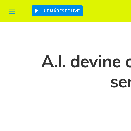
URMĂREȘTE LIVE
A.I. devine
se