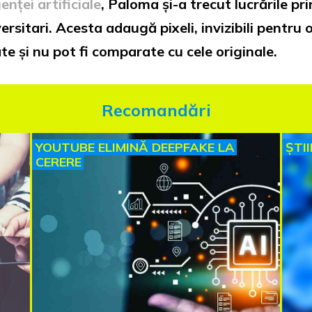
genței artificiale
, Paloma și-a trecut lucrările p
ersitari. Acesta adaugă pixeli, invizibili pentru 
e și nu pot fi comparate cu cele originale.
Recomandări
YOUTUBE ELIMINĂ DEEPFAKE LA
ȘTI
CERERE