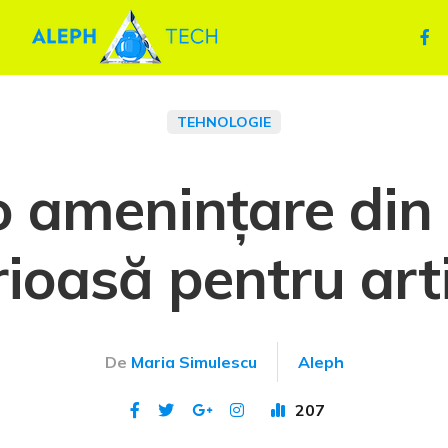
TEHNOLOGIE
 o amenințare din 
rioasă pentru arti
De
Maria Simulescu
Aleph
207
Publicat 3 ian 2024