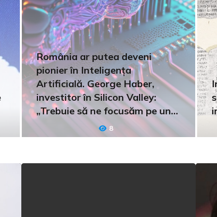
România ar putea deveni
pionier în Inteligența
Artificială. George Haber,
I
e
investitor în Silicon Valley:
s
„Trebuie să ne focusăm pe un
i
domeniu”
8