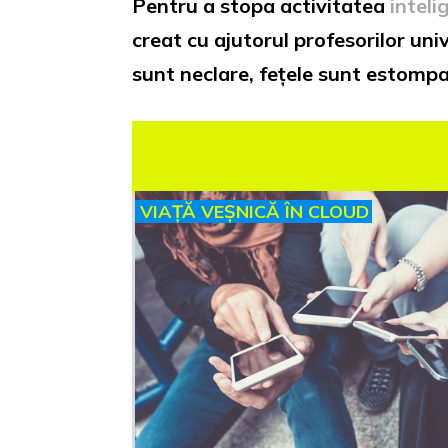
Pentru a stopa activitatea
inteli
creat cu ajutorul profesorilor univ
sunt neclare, fețele sunt estompat
VIAȚĂ VEȘNICĂ ÎN CLOUD