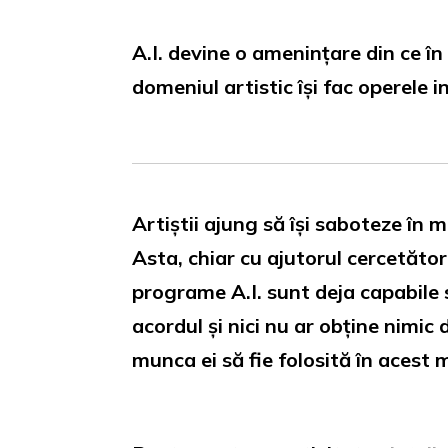
A.I. devine o amenințare din ce în
domeniul artistic își fac operele in
Artiștii ajung să își saboteze în m
Asta, chiar cu ajutorul cercetăto
programe A.I. sunt deja capabile s
acordul și nici nu ar obține nimic
munca ei să fie folosită în acest 