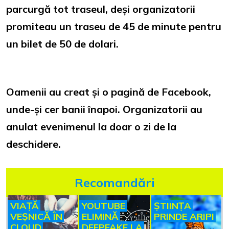
parcurgă tot traseul, deși organizatorii
promiteau un traseu de 45 de minute pentru
un bilet de 50 de dolari.
Oamenii au creat și o pagină de Facebook,
unde-și cer banii înapoi. Organizatorii au
anulat evenimenul la doar o zi de la
deschidere.
Recomandări
VIAȚĂ
YOUTUBE
ȘTIINȚA
VEȘNICĂ ÎN
ELIMINĂ
PRINDE ARIPI
CLOUD
DEEPFAKE LA