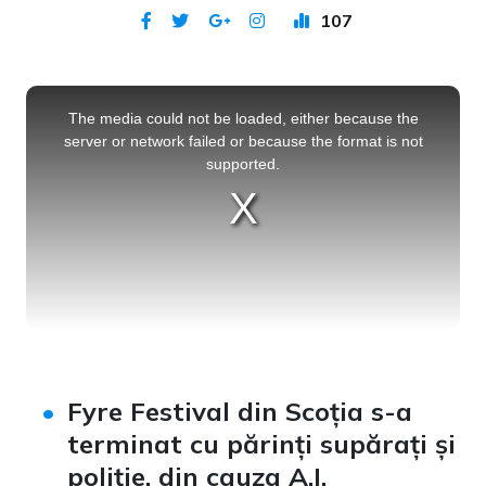
107
Publicat 1 mar 2024
This
is
a
The media could not be loaded, either because the
modal
window.
server or network failed or because the format is not
supported.
Fyre Festival din Scoția s-a
terminat cu părinți supărați și
poliție, din cauza A.I.