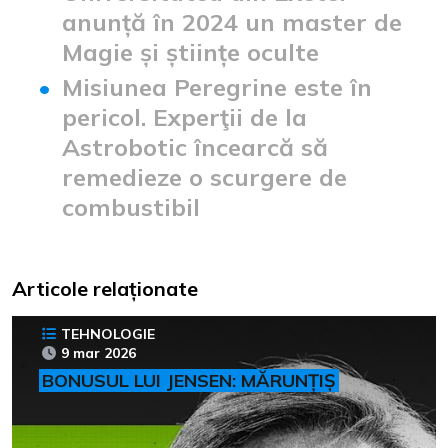
anunță în 2024 un master de
Magie și științe oculte
Misiunea Peregrine este în
pericol. Experţii de la
Astrobotic încearcă să
remedieze o scurgere de
combustibil
Articole relaționate
TEHNOLOGIE
9 mar 2026
BONUSUL LUI JENSEN: MĂRUNȚIȘ