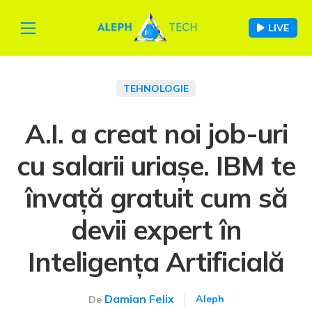
LIVE
TEHNOLOGIE
A.I. a creat noi job-uri
cu salarii uriașe. IBM te
învață gratuit cum să
devii expert în
Inteligența Artificială
Damian Felix
Aleph
De