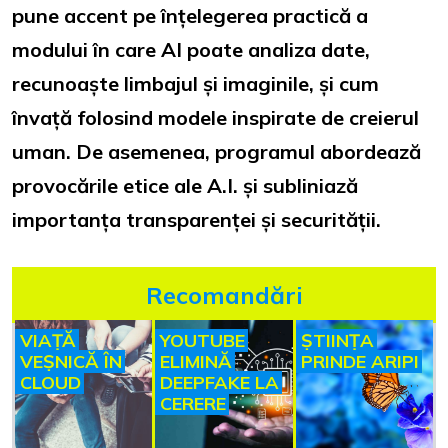
pune accent pe înțelegerea practică a
modului în care AI poate analiza date,
recunoaște limbajul și imaginile, și cum
învață folosind modele inspirate de creierul
uman. De asemenea, programul abordează
provocările etice ale A.I. și subliniază
importanța transparenței și securității.
Recomandări
VIAȚĂ
YOUTUBE
ȘTIINȚA
VEȘNICĂ ÎN
ELIMINĂ
PRINDE ARIPI
CLOUD
DEEPFAKE LA
CERERE