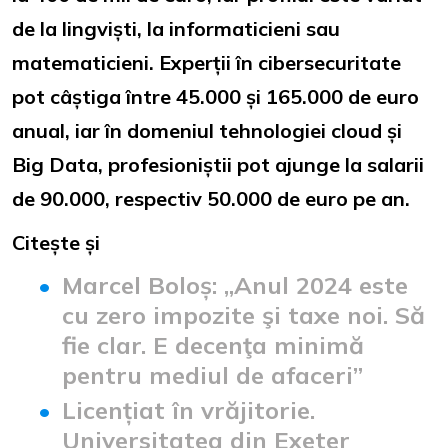
de la lingviști, la informaticieni sau
matematicieni. Experții în cibersecuritate
pot câștiga între 45.000 și 165.000 de euro
anual, iar în domeniul tehnologiei cloud și
Big Data, profesioniștii pot ajunge la salarii
de 90.000, respectiv 50.000 de euro pe an.
Citește și
Marcel Boloș: „Anul 2024 este
cu zero impozite şi taxe noi. Să
fie clar. E decenţa minimă
pentru mediul de afaceri”
Licențiat în vrăjitorie.
Universitatea din Exeter