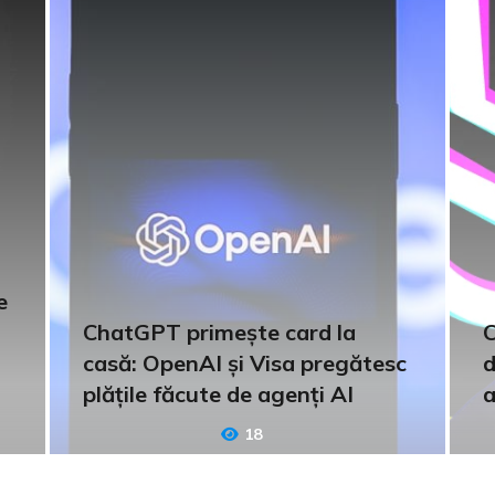
e
ChatGPT primește card la
C
casă: OpenAI și Visa pregătesc
d
plățile făcute de agenți AI
a
18