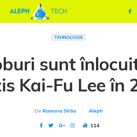
TEHNOLOGIE
buri sunt înlocuit
is Kai-Fu Lee în
De
Ramona Sîrbu
Aleph
114
Publicat 28 mai 2024