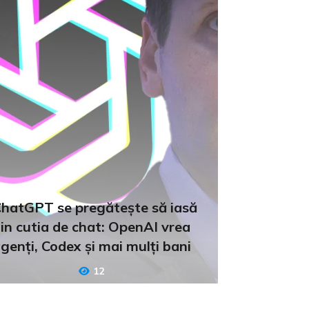
hatGPT se pregătește să iasă
in cutia de chat: OpenAI vrea
genți, Codex și mai mulți bani
12