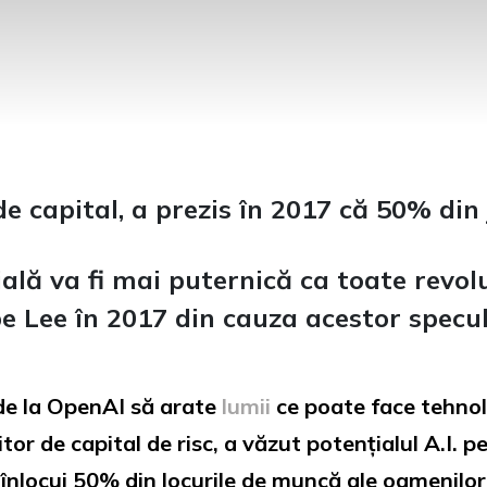
de capital, a prezis în 2017 că 50% din 
cială va fi mai puternică ca toate revolu
e Lee în 2017 din cauza acestor specula
de la OpenAI să arate
lumii
ce poate face tehnolo
or de capital de risc, a văzut potențialul A.I. pe
 înlocui 50% din locurile de muncă ale oamenilor