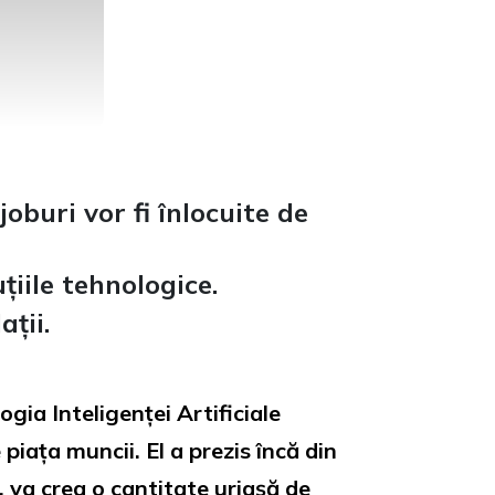
joburi vor fi înlocuite de
țiile tehnologice.
ții.
gia Inteligenței Artificiale
 piața muncii. El a prezis încă din
, va crea o cantitate uriașă de