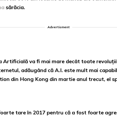
na
sărăcia.
Advertisment
a Artificială va fi mai mare decât toate revoluții
 internetul, adăugând că A.I. este mult mai capab
tion din Hong Kong din martie anul trecut, el sp
foarte tare în 2017 pentru că a fost foarte agresiv