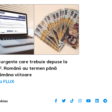
 urgente care trebuie depuse la
. Românii au termen până
ămâna viitoare
a FLUX
okies