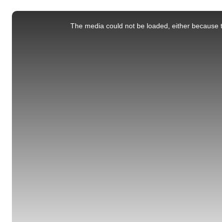
This
is
a
The media could not be loaded, either because t
modal
window.