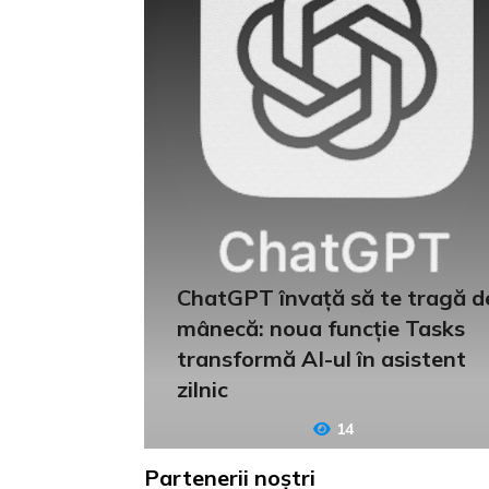
ChatGPT învață să te tragă d
mânecă: noua funcție Tasks
transformă AI-ul în asistent
zilnic
14
Partenerii noștri