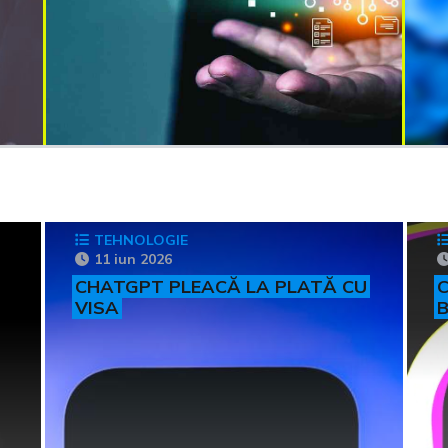
TEHNOLOGIE
11 iun 2026
CHATGPT PLEACĂ LA PLATĂ CU
C
VISA
B