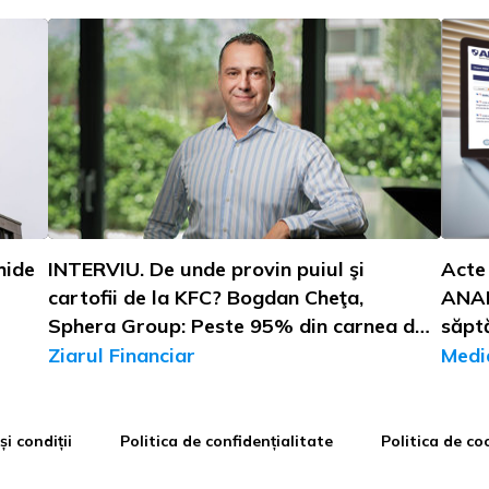
hide
INTERVIU. De unde provin puiul şi
Acte
cartofii de la KFC? Bogdan Cheţa,
ANAF
Sphera Group: Peste 95% din carnea de
săpt
pui vine din România, pe când cartofii
Ziarul Financiar
Medi
sunt din import. Dezvoltăm însă un
parteneriat local care ar putea să ne
asigure 100% cantitatea necesară
i condiții
Politica de confidențialitate
Politica de co