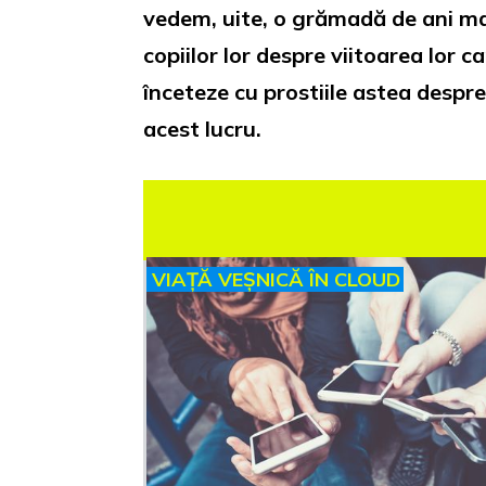
vedem, uite, o grămadă de ani mai 
copiilor lor despre viitoarea lor ca
înceteze cu prostiile astea despr
acest lucru.
VIAȚĂ VEȘNICĂ ÎN CLOUD