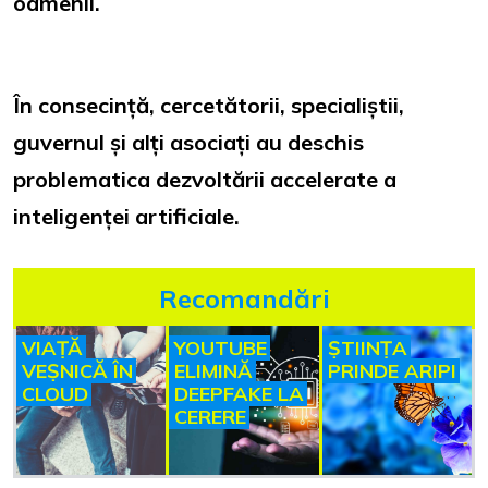
oamenii.
În consecință, cercetătorii, specialiștii,
guvernul și alți asociați au deschis
problematica dezvoltării accelerate a
inteligenței artificiale.
Recomandări
VIAȚĂ
YOUTUBE
ȘTIINȚA
VEȘNICĂ ÎN
ELIMINĂ
PRINDE ARIPI
CLOUD
DEEPFAKE LA
CERERE