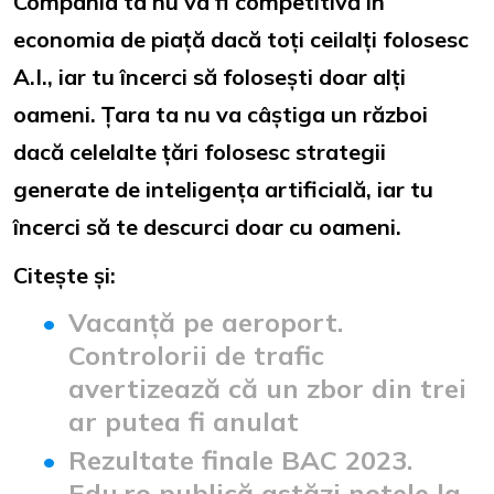
Compania ta nu va fi competitivă în
economia de piață dacă toți ceilalți folosesc
A.I., iar tu încerci să folosești doar alți
oameni. Țara ta nu va câștiga un război
dacă celelalte țări folosesc strategii
generate de inteligența artificială, iar tu
încerci să te descurci doar cu oameni.
Citește și:
Vacanță pe aeroport.
Controlorii de trafic
avertizează că un zbor din trei
ar putea fi anulat
Rezultate finale BAC 2023.
Edu.ro publică astăzi notele la