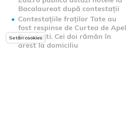
Bacalaureat după contestații
Contestațiile fraților Tate au
fost respinse de Curtea de Apel
București. Cei doi rămân în
Setări cookies
arest la domiciliu
Partenerii noștri