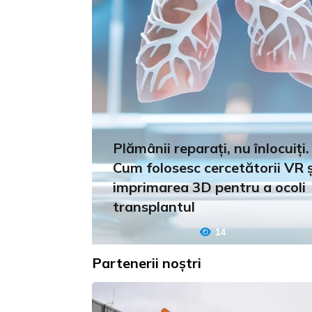
Plămânii reparați, nu înlocuiți.
Cum folosesc cercetătorii VR ș
imprimarea 3D pentru a ocoli
transplantul
14
Partenerii noștri