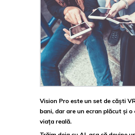
Vision Pro este un set de căști V
bani, dar are un ecran plăcut și o
viața reală.
Trăim deja cu AI, așa că devine un