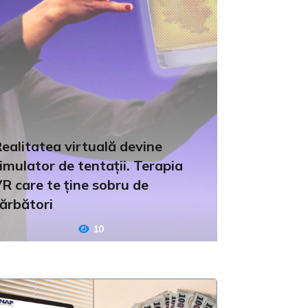
ealitatea virtuală devine
imulator de tentații. Terapia
R care te ține sobru de
ărbători
10