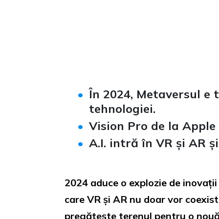
Loaded
:
Unmute
0%
În 2024, Metaversul e 
tehnologiei
.
Vision Pro de la Apple 
A.I. intră în VR și AR 
2024 aduce o explozie de inovații 
care VR și AR nu doar vor coexista
pregătește terenul pentru o nouă 