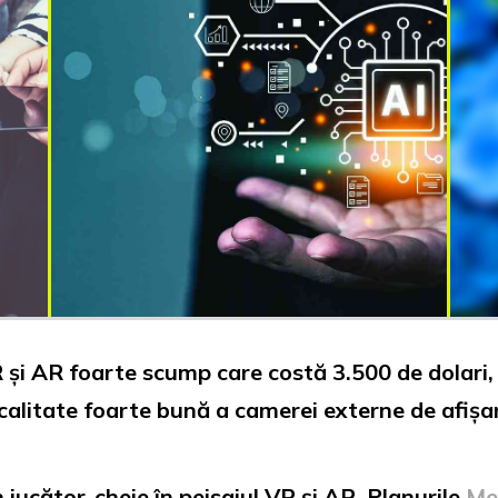
R și AR foarte scump care costă 3.500 de dolari
 calitate foarte bună a camerei externe de afișar
 jucător-cheie în peisajul VR și AR. Planurile
Me