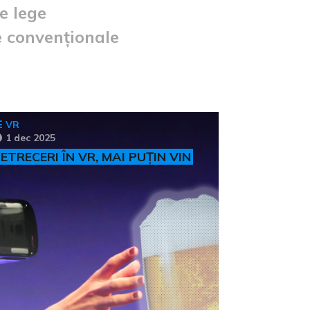
e lege
e convenționale
VR
1 dec 2025
ETRECERI ÎN VR, MAI PUȚIN VIN