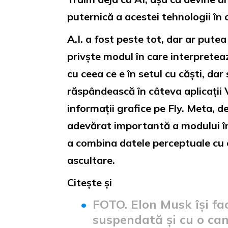
puternică a acestei tehnologii în
A.I. a fost peste tot, dar ar pute
privște modul în care interprete
cu ceea ce e în setul cu căști, dar
răspândească în câteva aplicații 
informații grafice pe Fly. Meta, d
adevărat importantă a modului în c
a combina datele perceptuale cu c
ascultare.
Citește și
FOTO. Elon Musk își fa
suspendată și cu o ca