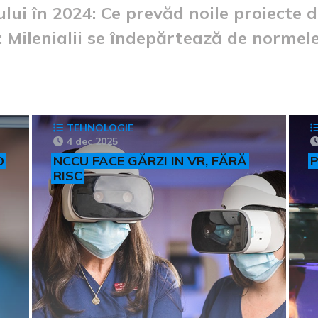
lui în 2024: Ce prevăd noile proiecte d
 Milenialii se îndepărtează de normel
TEHNOLOGIE
4 dec 2025
O
NCCU FACE GĂRZI IN VR, FĂRĂ
P
RISC