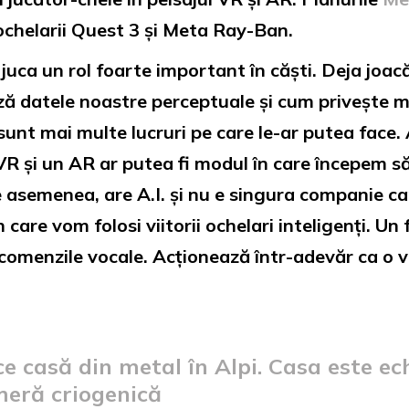
 ochelarii Quest 3 și Meta Ray-Ban.
a juca un rol foarte important în căști. Deja joac
ază datele noastre perceptuale și cum privește 
 sunt mai multe lucruri pe care le-ar putea face. 
VR și un AR ar putea fi modul în care începem s
e asemenea, are A.I. și nu e singura companie car
are vom folosi viitorii ochelari inteligenți. Un f
omenzile vocale. Acționează într-adevăr ca o vi
ce casă din metal în Alpi. Casa este ec
meră criogenică