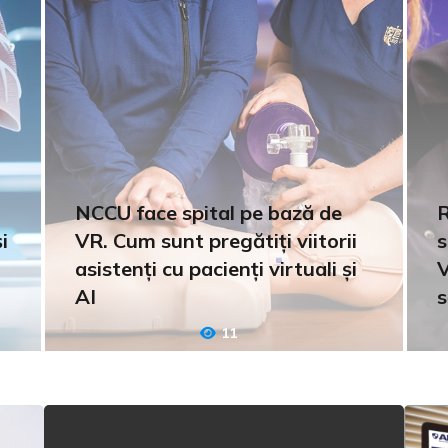
NCCU face spital pe bază de
R
i
VR. Cum sunt pregătiți viitorii
s
asistenți cu pacienți virtuali și
V
AI
s
11