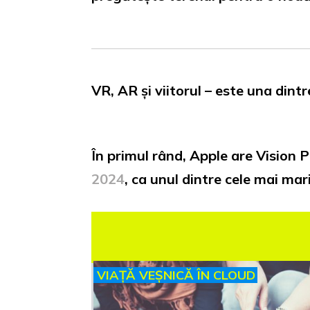
VR, AR și viitorul – este una dint
În primul rând, Apple are Vision 
2024
, ca unul dintre cele mai mar
VIAȚĂ VEȘNICĂ ÎN CLOUD