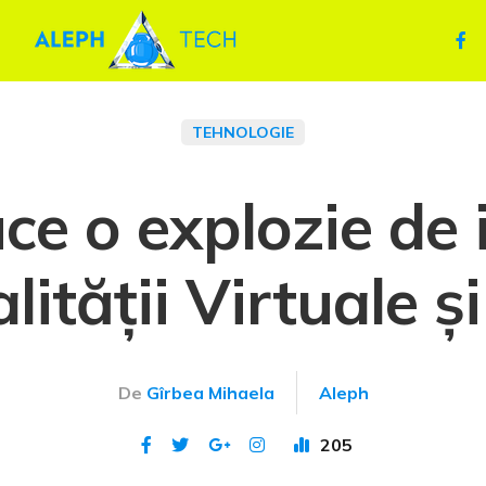
TEHNOLOGIE
e o explozie de i
lității Virtuale 
De
Gîrbea Mihaela
Aleph
205
Publicat 7 ian 2024