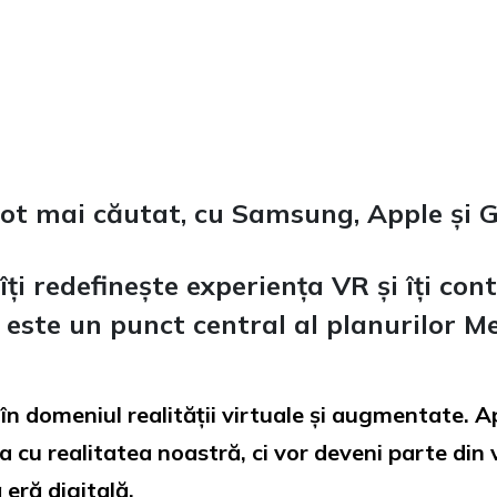
tot mai căutat, cu Samsung, Apple și G
îți redefinește experiența VR și îți con
și este un punct central al planurilor 
în domeniul realității virtuale și augmentate. Ap
 cu realitatea noastră, ci vor deveni parte din 
eră digitală.