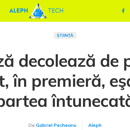
ȘTIINȚĂ
ză decolează de 
t, în premieră, e
partea întunecat
De
Gabriel Pecheanu
Aleph