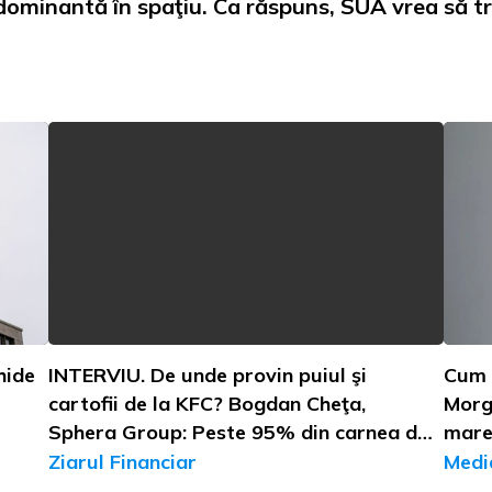
 dominantă în spaţiu. Ca răspuns, SUA vrea să t
hide
INTERVIU. De unde provin puiul şi
Cum a
cartofii de la KFC? Bogdan Cheţa,
Morg
Sphera Group: Peste 95% din carnea de
mare
pui vine din România, pe când cartofii
Ziarul Financiar
Medi
sunt din import. Dezvoltăm însă un