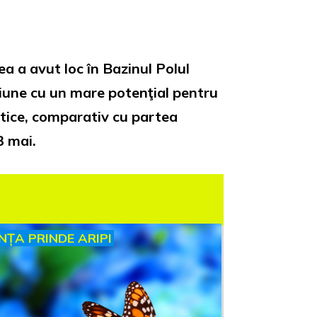
a a avut loc în Bazinul Polul
giune cu un mare potenţial pentru
ntice, comparativ cu partea
3 mai.
INȚA PRINDE ARIPI