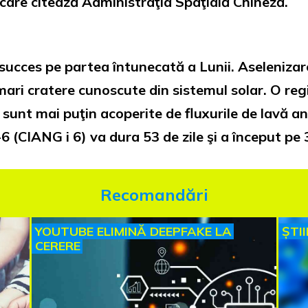
 care citează Administraţia Spaţială Chineză.
ucces pe partea întunecată a Lunii. Aselenizare
mari cratere cunoscute din sistemul solar. O re
 sunt mai puţin acoperite de fluxurile de lavă a
-6 (CIANG i 6) va dura 53 de zile şi a început pe 
Recomandări
YOUTUBE ELIMINĂ DEEPFAKE LA
ȘTI
CERERE