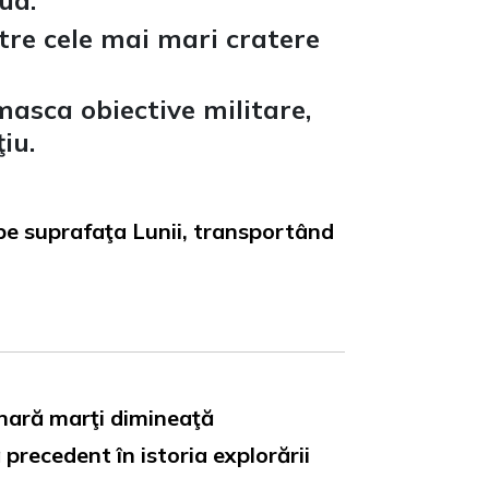
ua.
ntre cele mai mari cratere
asca obiective militare,
iu.
pe suprafaţa Lunii, transportând
unară marţi dimineaţă
precedent în istoria explorării