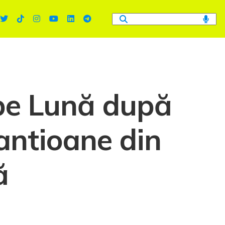
pe Lună după
şantioane din
ă