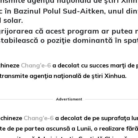
nsmite agenţia naţională de ştiri Xinh
c în Bazinul Polul Sud-Aitken, unul di
 solar.
rijorarea că acest program ar putea m
stabilească o poziţie dominantă în spaţ
chineze
Chang’e-6
a decolat cu succes marţi de 
ransmite agenţia naţională de ştiri Xinhua.
Advertisment
 chineze
Chang’e-6
a decolat de pe suprafaţa l
 de pe partea ascunsă a Lunii, o realizare fără 