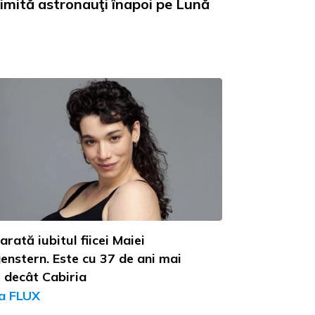
rimită astronauţi înapoi pe Lună
rată iubitul fiicei Maiei
enstern. Este cu 37 de ani mai
 decât Cabiria
a FLUX