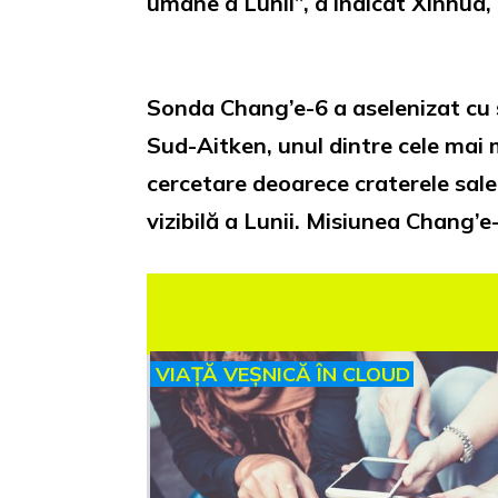
umane a Lunii”, a indicat Xinhua,
Sonda Chang’e-6 a aselenizat cu s
Sud-Aitken, unul dintre cele mai 
cercetare deoarece craterele sale
vizibilă a Lunii. Misiunea Chang’e
VIAȚĂ VEȘNICĂ ÎN CLOUD