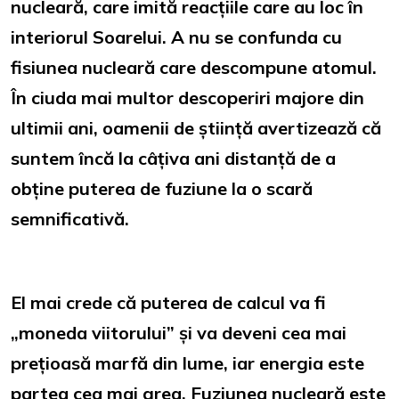
nucleară, care imită reacțiile care au loc în
interiorul Soarelui. A nu se confunda cu
fisiunea nucleară care descompune atomul.
În ciuda mai multor descoperiri majore din
ultimii ani, oamenii de știință avertizează că
suntem încă la câțiva ani distanță de a
obține puterea de fuziune la o scară
semnificativă.
El mai crede că puterea de calcul va fi
„moneda viitorului” și va deveni cea mai
prețioasă marfă din lume, iar energia este
partea cea mai grea. Fuziunea nucleară este