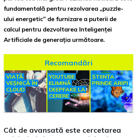
fundamentală pentru rezolvarea „puzzle-
ului energetic” de furnizare a puterii de
calcul pentru dezvoltarea Inteligenței
Artificiale de generația următoare.
Recomandări
VIAȚĂ
YOUTUBE
ȘTIINȚA
VEȘNICĂ ÎN
ELIMINĂ
PRINDE ARIPI
CLOUD
DEEPFAKE LA
CERERE
Cât de avansată este cercetarea