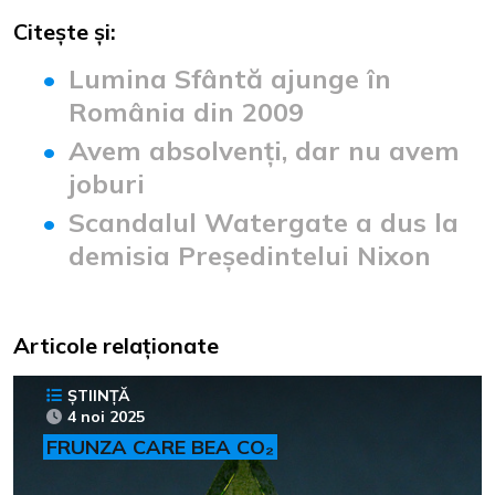
Citește și:
Lumina Sfântă ajunge în
România din 2009
Avem absolvenți, dar nu avem
joburi
Scandalul Watergate a dus la
demisia Președintelui Nixon
Articole relaționate
ȘTIINȚĂ
4 noi 2025
FRUNZA CARE BEA CO₂