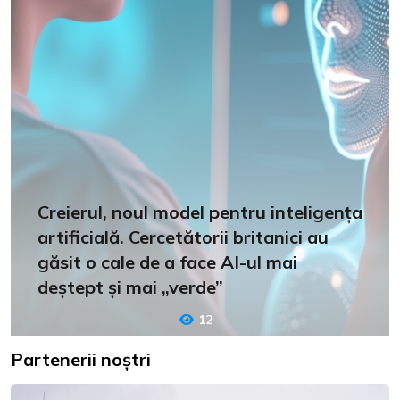
Creierul, noul model pentru inteligența
artificială. Cercetătorii britanici au
găsit o cale de a face AI-ul mai
deștept și mai „verde”
12
Partenerii noștri