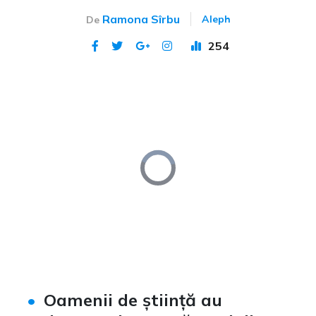
Ramona Sîrbu
Aleph
De
254
Publicat 3 mai 2024
Video
Player
is
loading.
Loaded
:
Unmute
0%
Oamenii de știință au