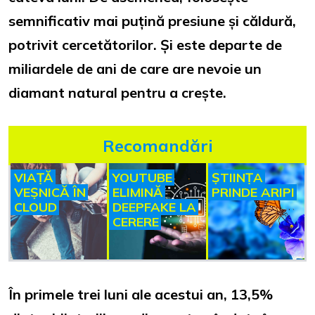
semnificativ mai puțină presiune și căldură,
potrivit cercetătorilor. Și este departe de
miliardele de ani de care are nevoie un
diamant natural pentru a crește.
Recomandări
VIAȚĂ
YOUTUBE
ȘTIINȚA
VEȘNICĂ ÎN
ELIMINĂ
PRINDE ARIPI
CLOUD
DEEPFAKE LA
CERERE
În primele trei luni ale acestui an, 13,5%