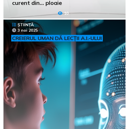
curent din… ploaie
10
ȘTIINȚĂ
3 noi 2025
CREIERUL UMAN DĂ LECȚII A.I.-ULUI