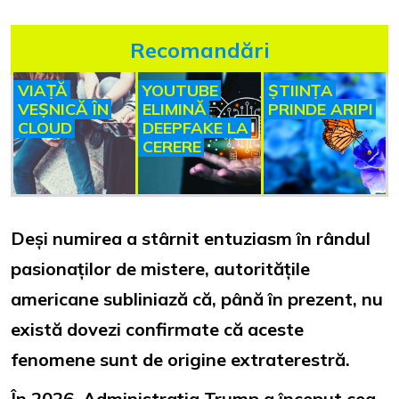
Recomandări
VIAȚĂ
YOUTUBE
ȘTIINȚA
VEȘNICĂ ÎN
ELIMINĂ
PRINDE ARIPI
CLOUD
DEEPFAKE LA
CERERE
Deși numirea a stârnit entuziasm în rândul
pasionaților de mistere, autoritățile
americane subliniază că, până în prezent, nu
există dovezi confirmate că aceste
fenomene sunt de origine extraterestră.
În 2026, Administrația Trump a început cea