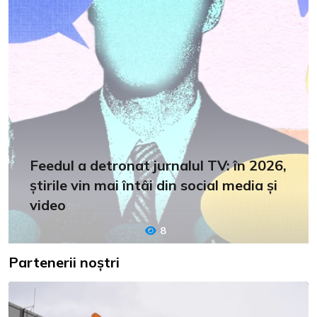
Feedul a detronat jurnalul TV: în 2026,
știrile vin mai întâi din social media și
video
8
Partenerii noștri