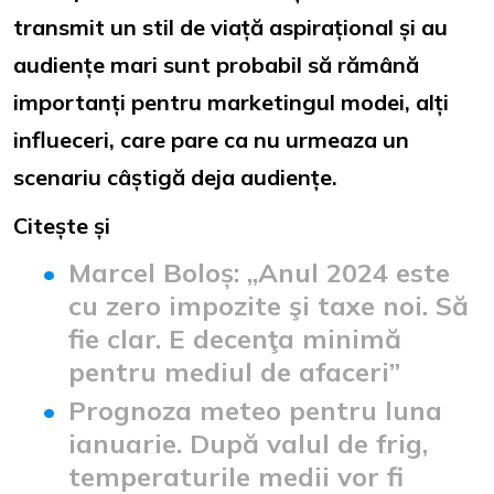
transmit un stil de viață aspirațional și au
audiențe mari sunt probabil să rămână
importanți pentru marketingul modei, alți
influeceri, care pare ca nu urmeaza un
scenariu câștigă deja audiențe.
Citește și
Marcel Boloș: „Anul 2024 este
cu zero impozite şi taxe noi. Să
fie clar. E decenţa minimă
pentru mediul de afaceri”
Prognoza meteo pentru luna
ianuarie. După valul de frig,
temperaturile medii vor fi