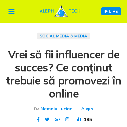
LIVE
SOCIAL MEDIA & MEDIA
Vrei să fii influencer de
succes? Ce conținut
trebuie să promovezi în
online
Nemoiu Lucian
Aleph
De
185
Publicat 9 ian 2024