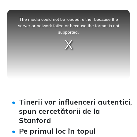
This
is
a
The media could not be loaded, either because the
modal
window.
server or network failed or because the format is not
supported.
Tinerii vor influenceri autentici,
spun cercetătorii de la
Stanford
Pe primul loc în topul