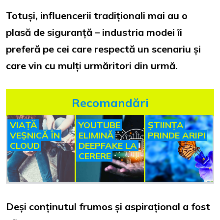
Totuși, influencerii tradiționali mai au o
plasă de siguranță – industria modei îi
preferă pe cei care respectă un scenariu și
care vin cu mulți urmăritori din urmă.
Recomandări
VIAȚĂ
YOUTUBE
ȘTIINȚA
VEȘNICĂ ÎN
ELIMINĂ
PRINDE ARIPI
CLOUD
DEEPFAKE LA
CERERE
Deși conținutul frumos și aspirațional a fost