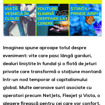
VIAȚĂ
YOUTUBE
ȘTIINȚA
VEȘNICĂ ÎN
ELIMINĂ
PRINDE ARIPI
CLOUD
DEEPFAKE LA
CERERE
Imaginea spune aproape totul despre
eveniment: vite care pasc lângă garduri,
dealuri liniștite în fundal și o flotă de jeturi
private care transformă o stațiune montană
într-un nod temporar al capitalismului
global. Multe aeronave sunt asociate cu
operatori precum NetJets, Flexjet și Vista, o
alegere firească pentru cei care vor confort,