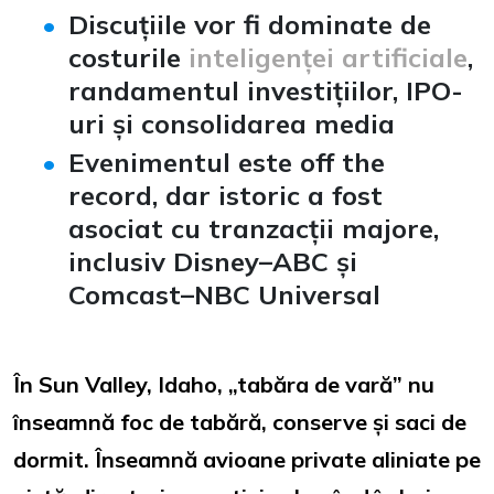
Discuțiile vor fi dominate de
costurile
inteligenței artificiale
,
randamentul investițiilor, IPO-
uri și consolidarea media
Evenimentul este off the
record, dar istoric a fost
asociat cu tranzacții majore,
inclusiv Disney–ABC și
Comcast–NBC Universal
În Sun Valley, Idaho, „tabăra de vară” nu
înseamnă foc de tabără, conserve și saci de
dormit. Înseamnă avioane private aliniate pe