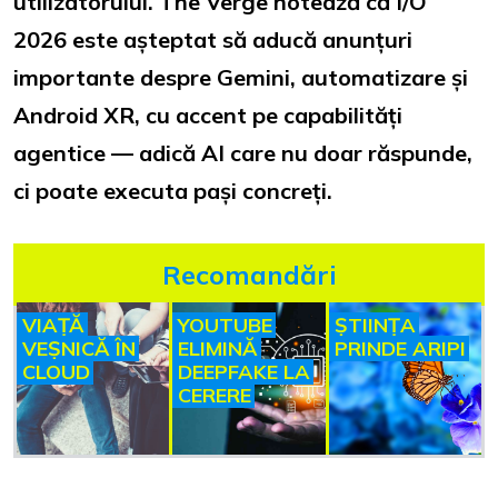
utilizatorului. The Verge notează că I/O
2026 este așteptat să aducă anunțuri
importante despre Gemini, automatizare și
Android XR, cu accent pe capabilități
agentice — adică AI care nu doar răspunde,
ci poate executa pași concreți.
Recomandări
VIAȚĂ
YOUTUBE
ȘTIINȚA
VEȘNICĂ ÎN
ELIMINĂ
PRINDE ARIPI
CLOUD
DEEPFAKE LA
CERERE