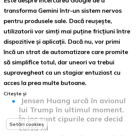
Este despre încercarea Google de a
transforma Gemini într-un sistem nervos
pentru produsele sale. Dacă reușește,
utilizatorii vor simți mai puține fricțiuni între
dispozitive și aplicații. Dacă nu, vor primi
încă un strat de automatizare care promite
să simplifice totul, dar uneori va trebui
supravegheat ca un stagiar entuziast cu
acces la prea multe butoane.
Citește și
Jensen Huang urcă în avionul
lui Trump în ultimul moment.
În joc sunt cipurile care decid
Setări cookies
cursa AI