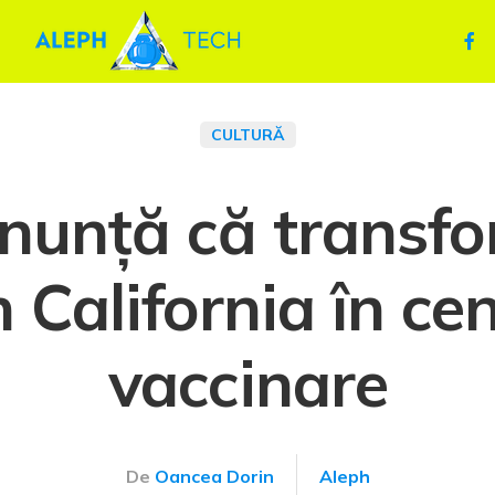
CULTURĂ
nunță că transfo
n California în ce
vaccinare
De
Oancea Dorin
Aleph