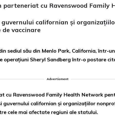
un parteneriat cu Ravenswood Family 
guvernului californian și organizațiil
e de vaccinare
in sediul său din Menlo Park, California, într-u
e operațiuni Sheryl Sandberg într-o postare ci
Advertisment
iat cu Ravenswood Family Health Network pent
 guvernului californian și organizațiilor nonprofi
re cele mai afectate regiuni ale statului.