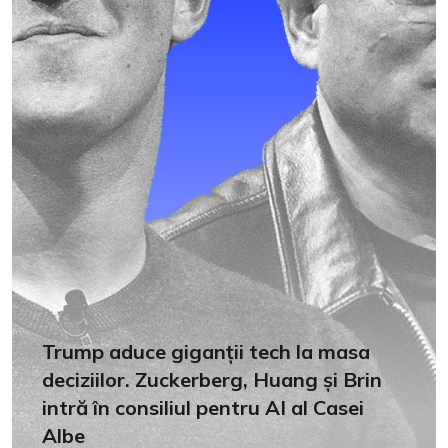
Trump aduce giganții tech la masa
deciziilor. Zuckerberg, Huang și Brin
intră în consiliul pentru AI al Casei
Albe