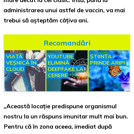
administrarea unui astfel de vaccin, va mai
trebui să așteptăm câțiva ani.
Recomandări
VIAȚĂ
YOUTUBE
ȘTIINȚA
VEȘNICĂ ÎN
ELIMINĂ
PRINDE ARIPI
CLOUD
DEEPFAKE LA
CERERE
„Această locație predispune organismul
nostru la un răspuns imunitar mult mai bun.
Pentru că în zona aceea, imediat după