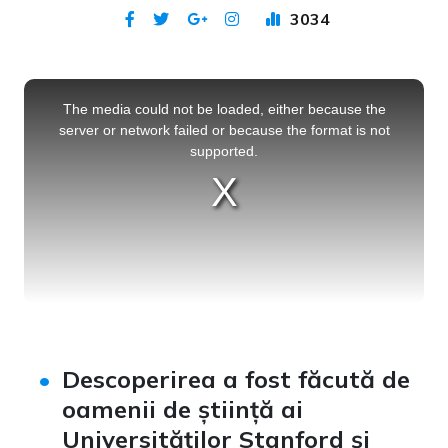
3034
Publicat 26 sep 2021
This
is
a
The media could not be loaded, either because the
modal
window.
server or network failed or because the format is not
supported.
Descoperirea a fost făcută de
oamenii de știință ai
Universităților Stanford și